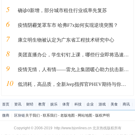
5
确诊0新增，部分城市租住行业或率先复苏
6
疫情阴霾笼罩车市 哈弗F7x如何实现逆境突围？
7
康立明生物被认定为广东省工程技术研究中心
8
美团直播办公，学生钉钉上课，哪些行业即将迅速发展？
9
疫情无情，人有情——雷允上集团暖心助力抗击新冠病毒肺炎疫情第一线
10
低消耗，高品质，全新Jeep指挥官PHEV期待与你来电
首页
|
资讯
|
财经
|
教育
|
娱乐
|
体育
|
科技
|
企业
|
游戏
|
美食
|
商讯
|
微商
|
区块链
关于我们
-
联系我们
-
老版地图
-
网站地图
-
版权声明
Copyright © 2006-2019 http://www.bjonlines.cn 北京热线版权所有