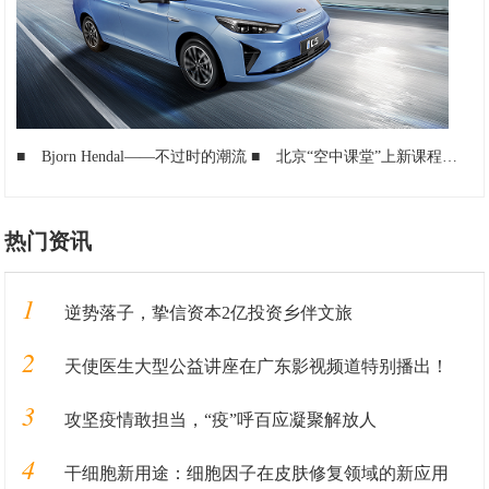
■
Bjorn Hendal——不过时的潮流
■
北京“空中课堂”上新课程啦 点击进入“腾讯频道”在家就能学
热门资讯
1
逆势落子，挚信资本2亿投资乡伴文旅
2
天使医生大型公益讲座在广东影视频道特别播出！
3
攻坚疫情敢担当，“疫”呼百应凝聚解放人
4
干细胞新用途：细胞因子在皮肤修复领域的新应用