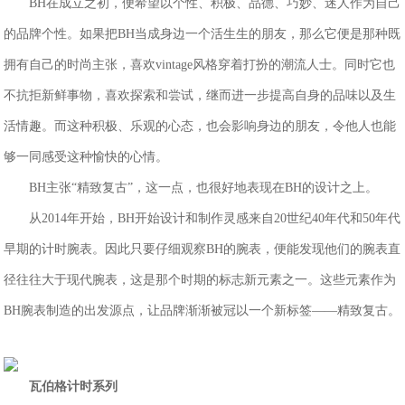
BH在成立之初，便希望以个性、积极、品德、巧妙、迷人作为自己
的品牌个性。如果把BH当成身边一个活生生的朋友，那么它便是那种既
拥有自己的时尚主张，喜欢vintage风格穿着打扮的潮流人士。同时它也
不抗拒新鲜事物，喜欢探索和尝试，继而进一步提高自身的品味以及生
活情趣。而这种积极、乐观的心态，也会影响身边的朋友，令他人也能
够一同感受这种愉快的心情。
BH主张“精致复古”，这一点，也很好地表现在BH的设计之上。
从2014年开始，BH开始设计和制作灵感来自20世纪40年代和50年代
早期的计时腕表。因此只要仔细观察BH的腕表，便能发现他们的腕表直
径往往大于现代腕表，这是那个时期的标志新元素之一。这些元素作为
BH腕表制造的出发源点，让品牌渐渐被冠以一个新标签——精致复古。
瓦伯格计时
系列