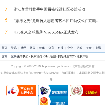
5
浙江梦蕾雅携手中国雷锋报进社区公益活动
6
“志愿之光”龙珠传人志愿者艺术团启动仪式在京顺利启动
7
4.75毫米全球最薄 Vivo X5Max正式发布
首页
|
资讯
|
财经
|
教育
|
娱乐
|
体育
|
科技
|
企业
|
游戏
|
美食
|
商讯
|
微商
|
区块链
关于我们
-
联系我们
-
XML地图
-
网站地图
TXT
-
版权声明
Copyright © 2006-2019 http://www.bjonlines.cn 北京热线版权所有
如果您发现本网站上有侵犯您的合法权益的内容，请联系我们，本网站将立即予以删
除！