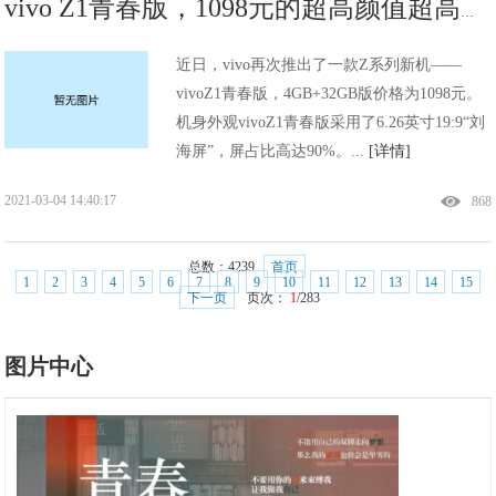
vivo Z1青春版，1098元的超高颜值超高性价比手机!
近日，vivo再次推出了一款Z系列新机——
vivoZ1青春版，4GB+32GB版价格为1098元。
机身外观vivoZ1青春版采用了6.26英寸19:9“刘
海屏”，屏占比高达90%。...
[详情]
2021-03-04 14:40:17
868
总数：
4239
首页
1
2
3
4
5
6
7
8
9
10
11
12
13
14
15
下一页
页次：
1
/283
图片中心