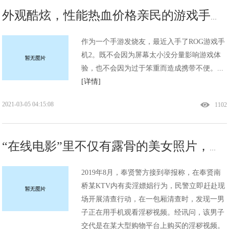
外观酷炫，性能热血价格亲民的游戏手机在这里!
作为一个手游发烧友，最近入手了ROG游戏手
机2。既不会因为屏幕太小没分量影响游戏体
验，也不会因为过于笨重而造成携带不便。...
[详情]
2021-03-05 04:15:08
1102
“在线电影”里不仅有露骨的美女照片，还有淫秽视频，网店店主被公诉!
2019年8月，奉贤警方接到举报称，在奉贤南
桥某KTV内有卖淫嫖娼行为，民警立即赶赴现
场开展清查行动，在一包厢清查时，发现一男
子正在用手机观看淫秽视频。经讯问，该男子
交代是在某大型购物平台上购买的淫秽视频。