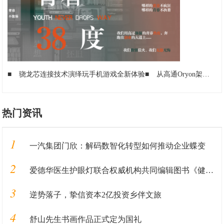
■
骁龙芯连接技术演绎玩手机游戏全新体验
■
从高通Oryon架构师离职看科技巨擘的体系化韧性
热门资讯
1
一汽集团门欣：解码数智化转型如何推动企业蝶变
2
爱德华医生护眼灯联合权威机构共同编辑图书《健康用光100问》即将发售
3
逆势落子，挚信资本2亿投资乡伴文旅
4
舒山先生书画作品正式定为国礼