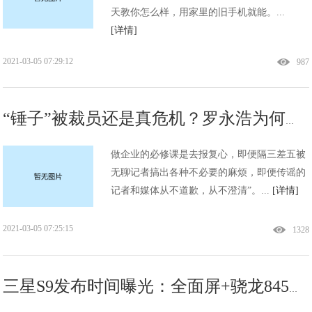
天教你怎么样，用家里的旧手机就能。...
[详情]
2021-03-05 07:29:12
987
“锤子”被裁员还是真危机？罗永浩为何频遭资金困局!
做企业的必修课是去报复心，即便隔三差五被
无聊记者搞出各种不必要的麻烦，即便传谣的
记者和媒体从不道歉，从不澄清”。...
[详情]
2021-03-05 07:25:15
1328
三星S9发布时间曝光：全面屏+骁龙845，这次干脆连发三款！!