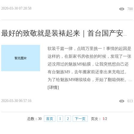
2020-03-30 07:28:58
700
最好的致敬就是装裱起来｜首台国产安卓机皇魅族M9拆解装裱记
软装千篇一律，点睛万里挑一！事情的起因是
这样的，在新家书房收拾的时候，发现了一张
还没用过的魅族M9贴膜，让我突然想自己还
有台魅族M9，去年搬家前还拿出来充电过。
为了给魅族M9继续续命，开始了翻箱倒柜。...
[详情]
2020-03-30 06:57:16
613
总数：
30
首页
1
2
下一页
页次：
1
/2