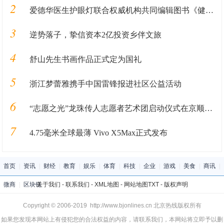
2
爱德华医生护眼灯联合权威机构共同编辑图书《健康用光100问》即将发售
3
逆势落子，挚信资本2亿投资乡伴文旅
4
舒山先生书画作品正式定为国礼
5
浙江梦蕾雅携手中国雷锋报进社区公益活动
6
“志愿之光”龙珠传人志愿者艺术团启动仪式在京顺利启动
7
4.75毫米全球最薄 Vivo X5Max正式发布
首页
|
资讯
|
财经
|
教育
|
娱乐
|
体育
|
科技
|
企业
|
游戏
|
美食
|
商讯
|
微商
|
区块链
关于我们
-
联系我们
-
XML地图
-
网站地图
TXT
-
版权声明
Copyright © 2006-2019 http://www.bjonlines.cn 北京热线版权所有
如果您发现本网站上有侵犯您的合法权益的内容，请联系我们，本网站将立即予以删