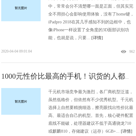
中，常常会分不清楚哪一面是正面，但其实完
全不用担心会影响使用体验，没有了home键，
iPadpro 2018在其几乎感知不到的边框中，也
像iPhone一样设置了全角度的3D面部识别功
能，也就是说，只要...
[详情]
2020-04-04 09:01:04
962
1000元性价比最高的手机！识货的人都在买这几款，根本没小米的事
千元机市场竞争最为激烈，各厂商机型泛滥，
虽然低格价，但依然有不少优秀机型。千元机
选择上自然要精挑细选，擦亮眼找出性价比最
高、最适合自己的机型。首先，核心硬件配置
底线不能破，处理器建议不低于高通骁龙710
或麒麟810，存储建议（运存）6GB+...
[详情]