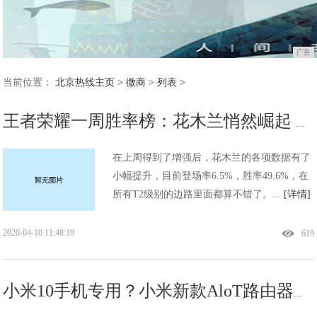
广告
当前位置：
北京热线主页
>
微商
> 列表 >
王者荣耀一周胜率榜：花木兰悄然崛起 后羿成最大赢家
在上周得到了增强后，花木兰的各项数据有了
小幅提升，目前登场率6.5%，胜率49.6%，在
所有T2级别的边路里面都算不错了。...
[详情]
2020-04-10 11:48:19
619
小米10手机专用？小米新款AloT路由器：AX3600开箱体验