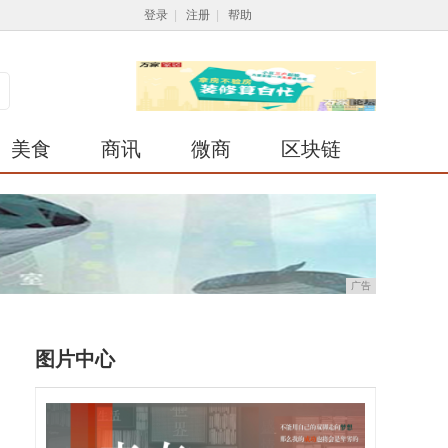
登录
|
注册
|
帮助
美食
商讯
微商
区块链
广告
图片中心