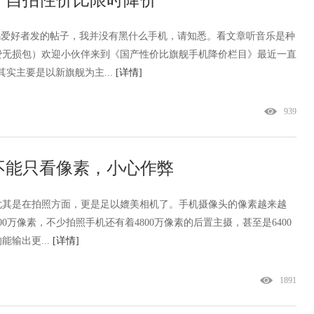
，自拍性价比限时降价
码爱好者发的帖子，我并没有黑什么手机，请知悉。看文章听音乐是种
费无损包）欢迎小伙伴来到《国产性价比旗舰手机降价栏目》最近一直
实主要是以新旗舰为主...
[详情]
939
，不能只看像素，小心作弊
尤其是在拍照方面，更是足以媲美相机了。手机摄像头的像素越来越
200万像素，不少拍照手机还有着4800万像素的后置主摄，甚至是6400
输出更...
[详情]
1891