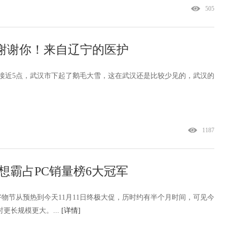
505
谢谢你！来自辽宁的医护
午接近5点，武汉市下起了鹅毛大雪，这在武汉还是比较少见的，武汉的
1187
联想霸占PC销量榜6大冠军
.11全球好物节从预热到今天11月11日终极大促，历时约有半个月时间，可见今
时更长规模更大。...
[详情]