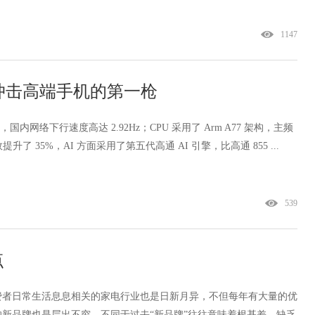
1147
冲击高端手机的第一枪
模，国内网络下行速度高达 2.92Hz；CPU 采用了 Arm A77 架构，主频
效提升了 35%，AI 方面采用了第五代高通 AI 引擎，比高通 855 ...
539
点
费者日常生活息息相关的家电行业也是日新月异，不但每年有大量的优
新品牌也是层出不穷。不同于过去“新品牌”往往意味着根基差、缺乏