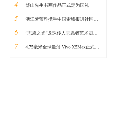
4
舒山先生书画作品正式定为国礼
5
浙江梦蕾雅携手中国雷锋报进社区公益活动
6
“志愿之光”龙珠传人志愿者艺术团启动仪式在京顺利启动
7
4.75毫米全球最薄 Vivo X5Max正式发布