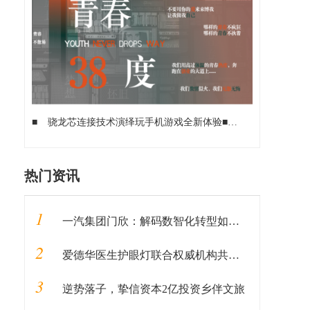
■
骁龙芯连接技术演绎玩手机游戏全新体验
■
从高通Oryon
热门资讯
1
一汽集团门欣：解码数智化转型如何推动企业蝶变
2
爱德华医生护眼灯联合权威机构共同编辑图书《健康用光100问》即将发售
3
逆势落子，挚信资本2亿投资乡伴文旅