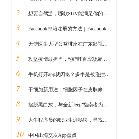
2
想要自驾游，哪款SUV能满足你的所有预期？
3
Facebook邮箱注册的方法｜Facebook如何用邮箱注册的教程全解析
4
天使医生大型公益讲座在广东影视频道特别播出！
5
攻坚疫情敢担当，“疫”呼百应凝聚解放人
6
手机打开app就闪退？多半是被遥控了，请警惕
7
干细胞新用途：细胞因子在皮肤修复领域的新应用
8
摆脱黑白灰，与全新Jeep⁺指南者为生活增色
9
大牛程序员的职业生涯秘诀，寻找编程的第二曲线
10
中国出海交友App盘点