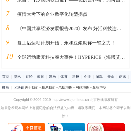
7
疫情大考下的企业数字化转型拐点
8
《中国共享经济发展报告2020》发布 好活科技连续3年入选典型案例
9
复工后运动计划开始，永和豆浆助你一臂之力！
10
全球运动康复科技圈大事件！HYPERICE（海博艾斯）收购NormaTec！
首页
|
资讯
|
财经
|
教育
|
娱乐
|
体育
|
科技
|
企业
|
游戏
|
美食
|
商讯
|
微商
|
区块链
关于我们
-
联系我们
-
老版地图
-
网站地图
-
版权声明
Copyright © 2006-2019 http://www.bjonlines.cn 北京热线版权所有
如果您发现本网站上有侵犯您的合法权益的内容，请联系我们，本网站将立即予以删
除！