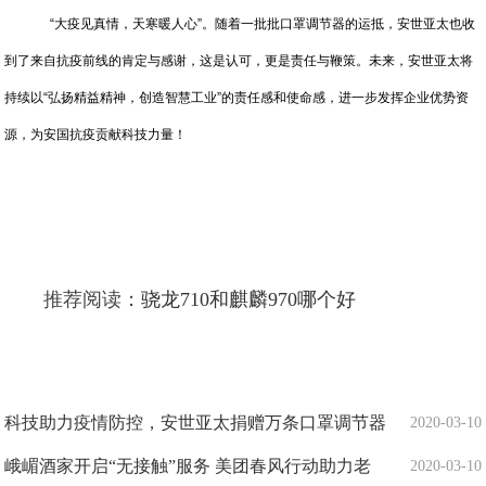
“大疫见真情，天寒暖人心”。随着一批批口罩调节器的运抵，安世亚太也收
到了来自抗疫前线的肯定与感谢，这是认可，更是责任与鞭策。未来，安世亚太将
持续以“弘扬精益精神，创造智慧工业”的责任感和使命感，进一步发挥企业优势资
源，为安国抗疫贡献科技力量！
推荐阅读：
骁龙710和麒麟970哪个好
科技助力疫情防控，安世亚太捐赠万条口罩调节器
2020-03-10
峨嵋酒家开启“无接触”服务 美团春风行动助力老
2020-03-10