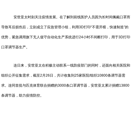
安世亚太时刻关注疫情发展。在了解到前线医护人员因为长时间佩戴口罩而
导致耳后损伤后，立刻成立了应急管理小组，利用3D打印“不需开模，快速制造”的
优势，紧急调用旗下无人值守自动化生产系统进行24小时不间断打印，用于3D打印
口罩调节器生产。
连日来，安世亚太在积极主动联系一线防疫部门的同时，还面向相关医院和
组织公开征集需求，截至2月26日，共计收集到25家医院/组织10800条调节器需
求。连同首批与匹克体育联合捐赠的3000条口罩调节器，安世亚太累计捐赠13800
条调节器，助力疫情防控。