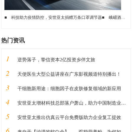
■
科技助力疫情防控，安世亚太捐赠万条口罩调节器
■
峨嵋酒家开启“无接触”服务 美团春风行动助力老字号安全复工
热门资讯
1
逆势落子，挚信资本2亿投资乡伴文旅
2
天使医生大型公益讲座在广东影视频道特别播出！
3
干细胞新用途：细胞因子在皮肤修复领域的新应用
4
安世亚太增材科技总部落户萧山，助力中国制造业智能化转型
5
安世亚太推出仿真云平台免费版助力企业复工提效
6
来自于【沙漠的软白金】——驼奶营养粉，为何如此珍贵？