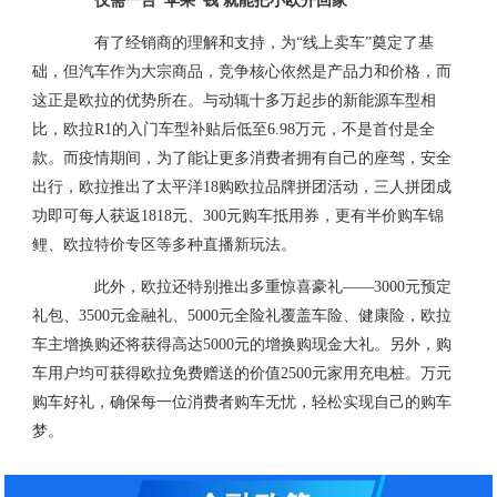
仅需一台“苹果”钱 就能把小欧开回家
有了经销商的理解和支持，为“线上卖车”奠定了基
础，但汽车作为大宗商品，竞争核心依然是产品力和价格，而
这正是欧拉的优势所在。与动辄十多万起步的新能源车型相
比，欧拉R1的入门车型补贴后低至6.98万元，不是首付是全
款。而疫情期间，为了能让更多消费者拥有自己的座驾，安全
出行，欧拉推出了太平洋18购欧拉品牌拼团活动，三人拼团成
功即可每人获返1818元、300元购车抵用券，更有半价购车锦
鲤、欧拉特价专区等多种直播新玩法。
此外，欧拉还特别推出多重惊喜豪礼——3000元预定
礼包、3500元金融礼、5000元全险礼覆盖车险、健康险，欧拉
车主增换购还将获得高达5000元的增换购现金大礼。另外，购
车用户均可获得欧拉免费赠送的价值2500元家用充电桩。万元
购车好礼，确保每一位消费者购车无忧，轻松实现自己的购车
梦。