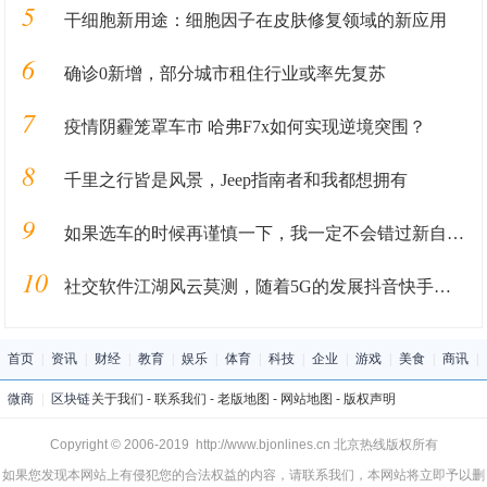
5
干细胞新用途：细胞因子在皮肤修复领域的新应用
6
确诊0新增，部分城市租住行业或率先复苏
7
疫情阴霾笼罩车市 哈弗F7x如何实现逆境突围？
8
千里之行皆是风景，Jeep指南者和我都想拥有
9
如果选车的时候再谨慎一下，我一定不会错过新自由光2.0T
10
社交软件江湖风云莫测，随着5G的发展抖音快手会不会一统江湖
首页
|
资讯
|
财经
|
教育
|
娱乐
|
体育
|
科技
|
企业
|
游戏
|
美食
|
商讯
|
微商
|
区块链
关于我们
-
联系我们
-
老版地图
-
网站地图
-
版权声明
Copyright © 2006-2019 http://www.bjonlines.cn 北京热线版权所有
如果您发现本网站上有侵犯您的合法权益的内容，请联系我们，本网站将立即予以删