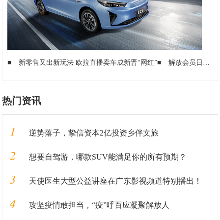
■
新零售又出新玩法 欧拉直播卖车成新晋“网红”
■
解放会员日4.5万意向订单，拉开“战百日”营销竞技大赛帷幕
热门资讯
1
逆势落子，挚信资本2亿投资乡伴文旅
2
想要自驾游，哪款SUV能满足你的所有预期？
3
天使医生大型公益讲座在广东影视频道特别播出！
4
攻坚疫情敢担当，“疫”呼百应凝聚解放人