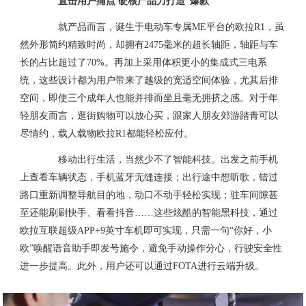
直击用户痛点 硬核产品力打造“爆款”
就产品而言，诞生于电动车专属ME平台的欧拉R1，虽
然外形简约精致时尚，却拥有2475毫米的超长轴距，轴距与车
长的占比超过了70%。再加上采用体积更小的集成式三电系
统，这些设计都为用户带来了越级的宽适空间体验，尤其后排
空间，即使三个成年人也能并排而坐且毫无拥挤之感。对于年
轻朋友而言，逛街购物可以放心买，跟家人朋友郊游踏青可以
尽情约，载人载物欧拉R1都能轻松应付。
移动出行生活，当然少不了智能科技。出发之前手机
上查看车辆状态，手机蓝牙无缝连接；出行途中想听歌，错过
路口重新调整导航目的地，动口不动手轻松实现；驻车间隙甚
至还能刷刷快手、看看抖音……这些炫酷的智能黑科技，通过
欧拉互联超级APP+9英寸车机即可实现，只需一句“你好，小
欧”唤醒语音助手即发号施令，避免手动操作分心，行驶安全性
进一步提高。此外，用户还可以通过FOTA进行云端升级。