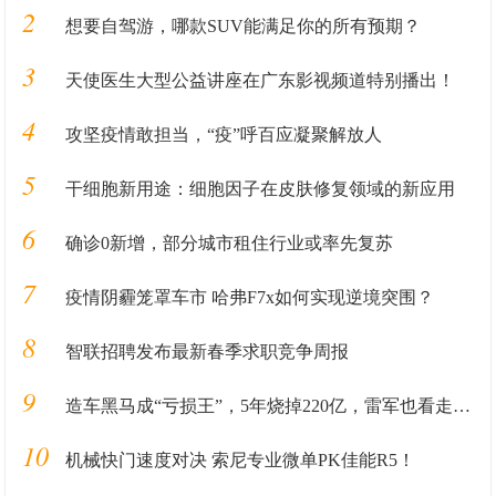
2
想要自驾游，哪款SUV能满足你的所有预期？
3
天使医生大型公益讲座在广东影视频道特别播出！
4
攻坚疫情敢担当，“疫”呼百应凝聚解放人
5
干细胞新用途：细胞因子在皮肤修复领域的新应用
6
确诊0新增，部分城市租住行业或率先复苏
7
疫情阴霾笼罩车市 哈弗F7x如何实现逆境突围？
8
智联招聘发布最新春季求职竞争周报
9
造车黑马成“亏损王”，5年烧掉220亿，雷军也看走眼了？
10
机械快门速度对决 索尼专业微单PK佳能R5！