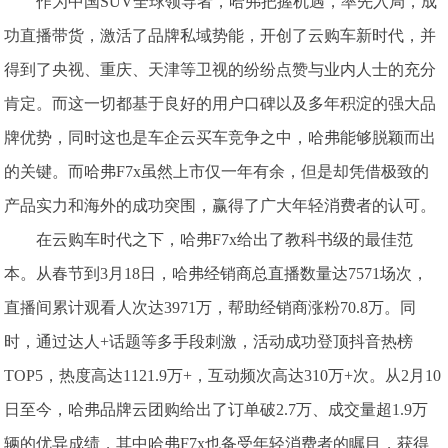
作为中国SUV全球领导者，哈弗把握机遇，率先入局，成
功直播带货，激活了品牌私域势能，开创了云购车新时代，并
得到了央视、重庆、天津等卫视的纷纷点赞与业内人士的充分
肯定。而这一切都基于良好的用户口碑以及多年积淀的强大品
牌优势，同时这也是车企云买车竞争之中，哈弗能够脱颖而出
的关键。而哈弗F7x虽然上市仅一年有余，但是却凭借极致的
产品实力和海外的成功突围，赢得了广大年轻消费者的认可。
在云购车时代之下，哈弗F7x给出了教科书级的最佳范
本。从春节到3月18日，哈弗经销商总直播数量达7571场次，
直播间累计观看人次达3971万，帮助经销商涨粉70.8万。同
时，通过达人+话题等多手段刺激，活动成功登顶抖音热榜
TOP5，热度高达1121.9万+，互动频次高达310万+次。从2月10
日至今，哈弗品牌云团购给出了订单破2.7万、成交量超1.9万
辆的优异成绩，其中哈弗F7x也备受年轻消费者的瞩目，获得