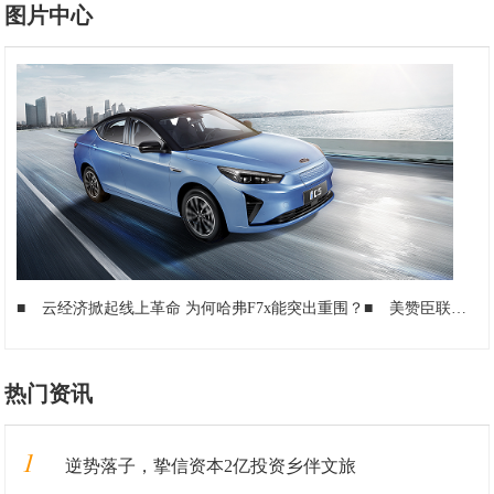
图片中心
■
云经济掀起线上革命 为何哈弗F7x能突出重围？
■
美赞臣联合小米推出首个AI智慧母婴服务平台
热门资讯
1
逆势落子，挚信资本2亿投资乡伴文旅