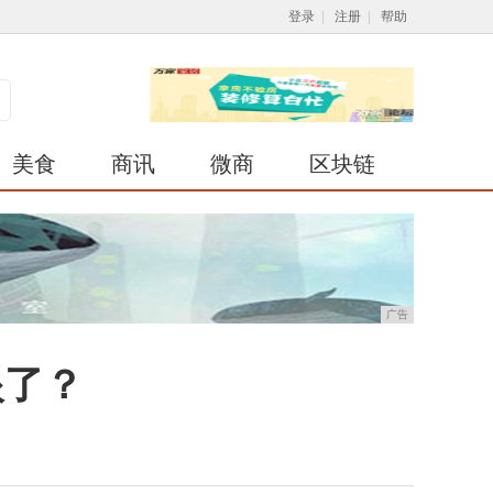
登录
|
注册
|
帮助
美食
商讯
微商
区块链
广告
眼了？