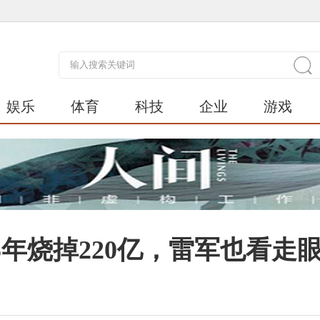
娱乐
体育
科技
企业
游戏
5年烧掉220亿，雷军也看走