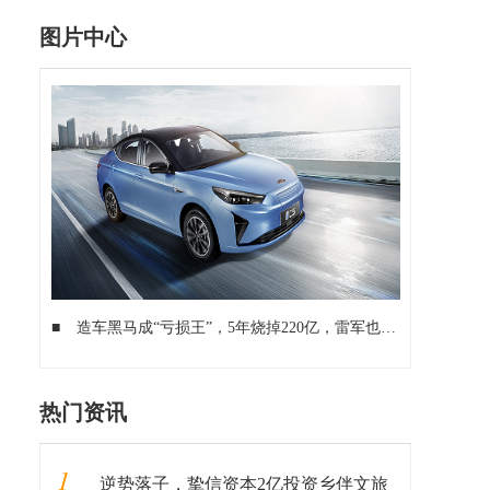
图片中心
■
造车黑马成“亏损王”，5年烧掉220亿，雷军也看走眼了？
■
热门资讯
1
逆势落子，挚信资本2亿投资乡伴文旅