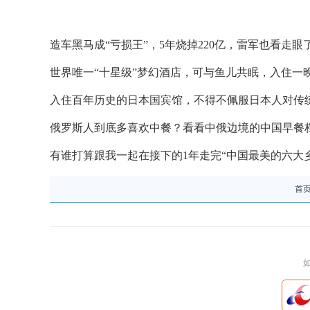
造车黑马成“亏损王”，5年烧掉220亿，雷军也看走眼
世界唯一“十星级”梦幻酒店，可与鱼儿共眠，入住一晚3
入住百年历史的日本国宾馆，不得不佩服日本人对传
俄罗斯人到底多喜欢中餐？看看中俄边境的中国早餐
有谁打算跟我一起在接下的1年走完“中国最美的六大
首