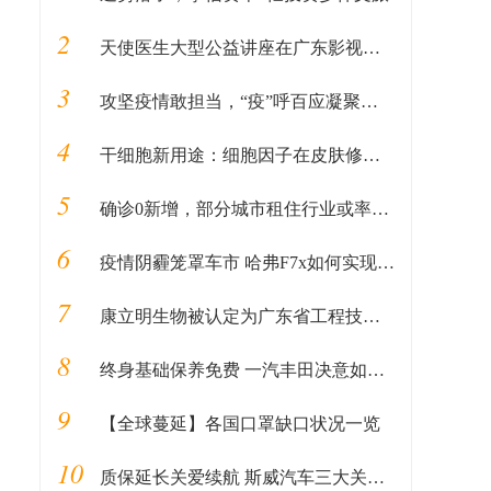
2
天使医生大型公益讲座在广东影视频道特别播出！
3
攻坚疫情敢担当，“疫”呼百应凝聚解放人
4
干细胞新用途：细胞因子在皮肤修复领域的新应用
5
确诊0新增，部分城市租住行业或率先复苏
6
疫情阴霾笼罩车市 哈弗F7x如何实现逆境突围？
7
康立明生物被认定为广东省工程技术研究中心
8
终身基础保养免费 一汽丰田决意如此为哪般？
9
【全球蔓延】各国口罩缺口状况一览
10
质保延长关爱续航 斯威汽车三大关怀服务保障车主权益