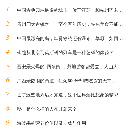
1
中国古典园林最多的城市，位于江苏，和杭州齐名，人称上海后花园
2
贵州四大古镇之一，至今百年历史，特色美食不能错过
3
中国最漂亮的岛，烟雾缭绕还有瀑布、草原，如同海外仙山
4
坐趟从北京到莫斯科的列车是一种怎样的体验？（上）
5
西安最火爆的“两条街”，外地游客都爱去，人山人海像赶大集
6
广西最热闹的街道，短短600米却成吃货的天堂，凌晨依旧人山人海
7
去了这些地方后才知道，这个世界远比想象的精彩和有趣
8
秘｜是什么样的人在开蔚来？
9
海棠果的营养价值以及功效与作用