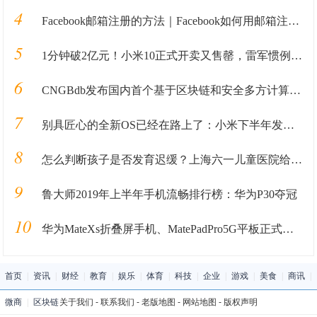
4
Facebook邮箱注册的方法｜Facebook如何用邮箱注册的教程全解析
5
1分钟破2亿元！小米10正式开卖又售罄，雷军惯例被质疑“耍猴”
6
CNGBdb发布国内首个基于区块链和安全多方计算的新冠病毒基因组分析平台
7
别具匠心的全新OS已经在路上了：小米下半年发布MIUI 11
8
怎么判断孩子是否发育迟缓？上海六一儿童医院给你您标准
9
鲁大师2019年上半年手机流畅排行榜：华为P30夺冠
10
华为MateXs折叠屏手机、MatePadPro5G平板正式发布
首页
|
资讯
|
财经
|
教育
|
娱乐
|
体育
|
科技
|
企业
|
游戏
|
美食
|
商讯
|
微商
|
区块链
关于我们
-
联系我们
-
老版地图
-
网站地图
-
版权声明