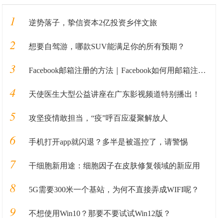
1
逆势落子，挚信资本2亿投资乡伴文旅
2
想要自驾游，哪款SUV能满足你的所有预期？
3
Facebook邮箱注册的方法｜Facebook如何用邮箱注册的教程全解析
4
天使医生大型公益讲座在广东影视频道特别播出！
5
攻坚疫情敢担当，“疫”呼百应凝聚解放人
6
手机打开app就闪退？多半是被遥控了，请警惕
7
干细胞新用途：细胞因子在皮肤修复领域的新应用
8
5G需要300米一个基站，为何不直接弄成WIFI呢？
9
不想使用Win10？那要不要试试Win12版？