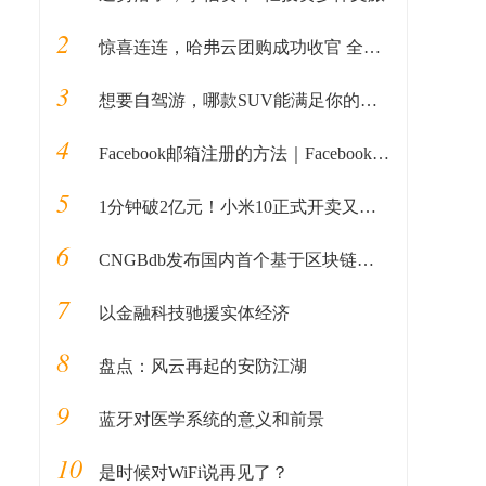
2
惊喜连连，哈弗云团购成功收官 全民掘金计划接踵而至
3
想要自驾游，哪款SUV能满足你的所有预期？
4
Facebook邮箱注册的方法｜Facebook如何用邮箱注册的教程全解析
5
1分钟破2亿元！小米10正式开卖又售罄，雷军惯例被质疑“耍猴”
6
CNGBdb发布国内首个基于区块链和安全多方计算的新冠病毒基因组分析平台
7
以金融科技驰援实体经济
8
盘点：风云再起的安防江湖
9
蓝牙对医学系统的意义和前景
10
是时候对WiFi说再见了？