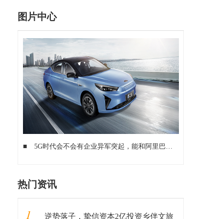
图片中心
■
5G时代会不会有企业异军突起，能和阿里巴巴所匹敌？
■
成
热门资讯
1
逆势落子，挚信资本2亿投资乡伴文旅