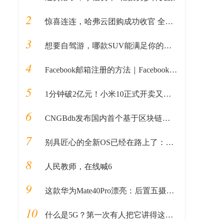
2
惊喜连连，哈弗云团购成功收官 全民掘金计划接踵而至
3
想要自驾游，哪款SUV能满足你的所有预期？
4
Facebook邮箱注册的方法｜Facebook如何用邮箱注册的教程全解析
5
1分钟破2亿元！小米10正式开卖又售罄，雷军惯例被质疑“耍猴”
6
CNGBdb发布国内首个基于区块链和安全多方计算的新冠病毒基因组分析平台
7
别具匠心的全新OS已经在路上了：小米下半年发布MIUI 11
8
人民教师，在线喊6
9
这款华为Mate40Pro漂亮：后置五摄，十字花洒加光环，屏幕更惊艳
10
什么是5G？第一次有人把它讲得这么简单明了