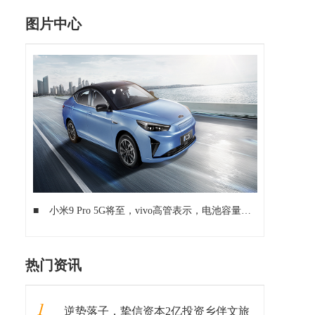
图片中心
■
小米9 Pro 5G将至，vivo高管表示，电池容量太小
■
高通宣布
热门资讯
1
逆势落子，挚信资本2亿投资乡伴文旅