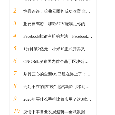
2
惊喜连连，哈弗云团购成功收官 全民掘金计划接踵而至
3
想要自驾游，哪款SUV能满足你的所有预期？
4
Facebook邮箱注册的方法｜Facebook如何用邮箱注册的教程全解析
5
1分钟破2亿元！小米10正式开卖又售罄，雷军惯例被质疑“耍猴”
6
CNGBdb发布国内首个基于区块链和安全多方计算的新冠病毒基因组分析平台
7
别具匠心的全新OS已经在路上了：小米下半年发布MIUI 11
8
无处不在的防“疫” 北汽新款可移动消毒黑科技装备
9
2020年买什么手机比较实用？这3款千元机不会让你失望，性价比高
10
疫情下零售业发展趋势—全域数据中台的实质意义