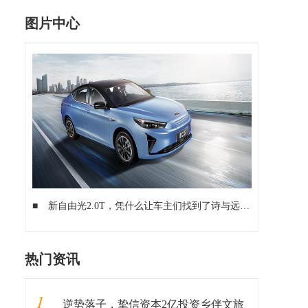
图片中心
■
新自由光2.0T，凭什么让车主们找到了诗与远方？
■
“多一
热门资讯
1
逆势落子，挚信资本2亿投资乡伴文旅