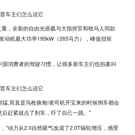
中之重，全新的自由光搭载与大指挥官和牧马人同款
.0T发动机最大功率195kW（265马力），峰值扭矩
。
符合中国消费者的驾驶习惯，让很多新车主们也拍案叫
很猛,筒直是鸟枪换炮!老司机开宝来的时候倒车都会
然后赶紧就点了刹车，吓了自己一跳。"
，"动力从2.0自然吸气改成了2.0T锅轮增压，感受