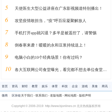
5
天使医生大型公益讲座在广东影视频道特别播出！
6
攻坚疫情敢担当，“疫”呼百应凝聚解放人
7
手机打开app就闪退？多半是被遥控了，请警惕
8
倒春寒来袭！暖暖的永和豆浆持续送上！
9
电脑小白的10个经典场景！你有过吗？
10
各大互联网公司食堂曝光，看完都不想去单位食堂吃饭了
首页
|
资讯
|
财经
|
教育
|
娱乐
|
体育
|
科技
|
企业
|
游戏
|
美食
|
商讯
|
微商
|
区块链
关于我们
-
联系我们
-
老版地图
-
网站地图
-
版权声明
Copyright © 2006-2019 http://www.bjonlines.cn 北京热线版权所有