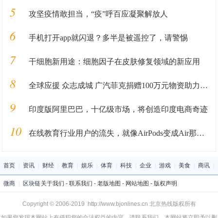
5
攻坚疫情敢担当，“疫”呼百应凝聚解放人
6
手机打开app就闪退？多半是被遥控了，请警惕
7
干细胞新用途：细胞因子在皮肤修复领域的新应用
8
全球应援 众志成城 广汽菲克捐赠100万元物资助力抗“疫”
9
印度版阿里巴巴，十亿级市场，将创造印度电商奇迹
10
在线教育行业用户的流失，就像AirPods变成Air那样快
首页
|
资讯
|
财经
|
教育
|
娱乐
|
体育
|
科技
|
企业
|
游戏
|
美食
|
商讯
|
微商
|
区块链
关于我们
-
联系我们
-
老版地图
-
网站地图
-
版权声明
Copyright © 2006-2019 http://www.bjonlines.cn 北京热线版权所有
如果您发现本网站上有侵犯您的合法权益的内容，请联系我们，本网站将立即予以删