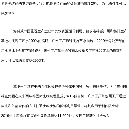
界最先进的的电炉设备，预计能将单位产品的碳足迹再减少20%，硫化物排放可以
减少30%。
洛科威中国重视生产过程中的水资源循环利用。目前洛科威广州和扬州生产
基地均实现工艺水100%的循环。广州工厂通过实施节水措施，2019年每吨产品的
用水量比上年度下降6.6%。扬州工厂每年通过雨水收集及工艺水和废水的循环利
用，可以节约水资源6200吨。
减少生产过程中的固体废物也是洛科威中国另一项可持续举措。为了贯彻洛
科威集团在未来两年将固体废物填埋量减少40%的目标，广州工厂和扬州工厂通过
自建和外部合作的方式打通废料废渣的循环利用渠道，将其应用于制作防火砖。
2019年此项措施直接减少废物填埋达11,260吨，实现了显著的社会效益。