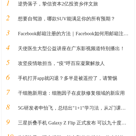
1
逆势落子，挚信资本2亿投资乡伴文旅
2
想要自驾游，哪款SUV能满足你的所有预期？
3
Facebook邮箱注册的方法｜Facebook如何用邮箱注册的教程全解析
4
天使医生大型公益讲座在广东影视频道特别播出！
5
攻坚疫情敢担当，“疫”呼百应凝聚解放人
6
手机打开app就闪退？多半是被遥控了，请警惕
7
干细胞新用途：细胞因子在皮肤修复领域的新应用
8
5G研发者申怡飞，总结出"1+1"学习法，从2门课不及格到19门全优
9
三星折叠手机 Galaxy Z Flip 正式发布 可以九十度展开自拍免脚架