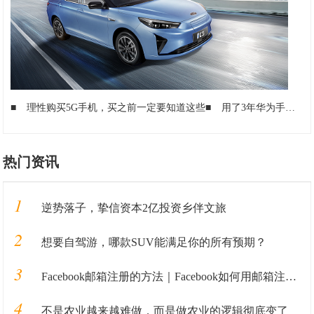
■
理性购买5G手机，买之前一定要知道这些
■
用了3年华为手机才发现！只要输入这串代码，手机WiFi信号更稳定
热门资讯
1
逆势落子，挚信资本2亿投资乡伴文旅
2
想要自驾游，哪款SUV能满足你的所有预期？
3
Facebook邮箱注册的方法｜Facebook如何用邮箱注册的教程全解析
4
不是农业越来越难做，而是做农业的逻辑彻底变了