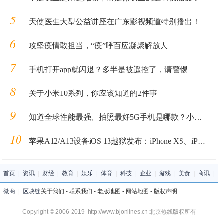
5
天使医生大型公益讲座在广东影视频道特别播出！
6
攻坚疫情敢担当，“疫”呼百应凝聚解放人
7
手机打开app就闪退？多半是被遥控了，请警惕
8
关于小米10系列，你应该知道的2件事
9
知道全球性能最强、拍照最好5G手机是哪款？小米10系列揭开迷惑
10
苹果A12/A13设备iOS 13越狱发布：iPhone XS、iPhone 11可玩性大增
首页
|
资讯
|
财经
|
教育
|
娱乐
|
体育
|
科技
|
企业
|
游戏
|
美食
|
商讯
|
微商
|
区块链
关于我们
-
联系我们
-
老版地图
-
网站地图
-
版权声明
Copyright © 2006-2019 http://www.bjonlines.cn 北京热线版权所有