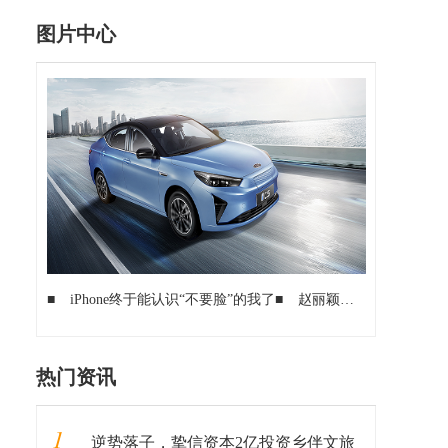
图片中心
■
iPhone终于能认识“不要脸”的我了
■
赵丽颖代言 荣耀20i亮相：3200万像素 5.2寸握感
热门资讯
1
逆势落子，挚信资本2亿投资乡伴文旅