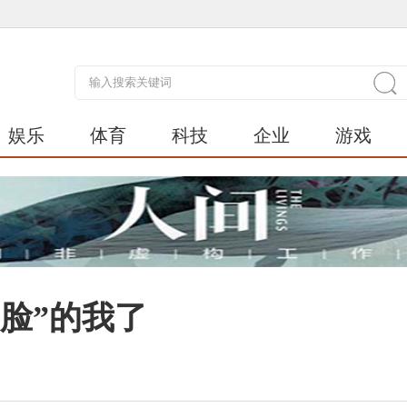
娱乐
体育
科技
企业
游戏
要脸”的我了