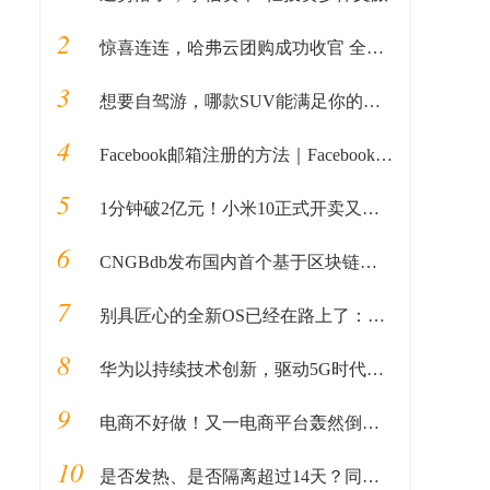
2
惊喜连连，哈弗云团购成功收官 全民掘金计划接踵而至
3
想要自驾游，哪款SUV能满足你的所有预期？
4
Facebook邮箱注册的方法｜Facebook如何用邮箱注册的教程全解析
5
1分钟破2亿元！小米10正式开卖又售罄，雷军惯例被质疑“耍猴”
6
CNGBdb发布国内首个基于区块链和安全多方计算的新冠病毒基因组分析平台
7
别具匠心的全新OS已经在路上了：小米下半年发布MIUI 11
8
华为以持续技术创新，驱动5G时代全场景闪存普惠
9
电商不好做！又一电商平台轰然倒塌，曾有5000万用户
10
是否发热、是否隔离超过14天？同济这个AI系统可自动识别