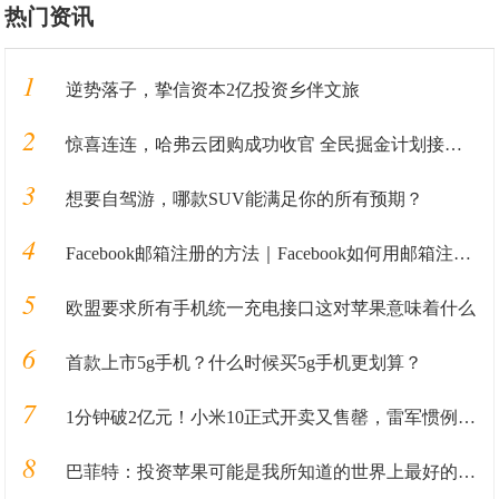
热门资讯
1
逆势落子，挚信资本2亿投资乡伴文旅
2
惊喜连连，哈弗云团购成功收官 全民掘金计划接踵而至
3
想要自驾游，哪款SUV能满足你的所有预期？
4
Facebook邮箱注册的方法｜Facebook如何用邮箱注册的教程全解析
5
欧盟要求所有手机统一充电接口这对苹果意味着什么
6
首款上市5g手机？什么时候买5g手机更划算？
7
1分钟破2亿元！小米10正式开卖又售罄，雷军惯例被质疑“耍猴”
8
巴菲特：投资苹果可能是我所知道的世界上最好的生意