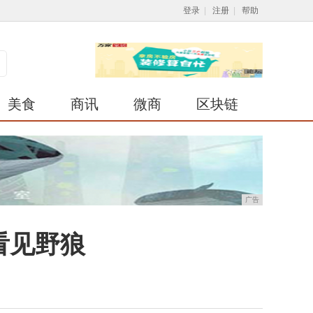
登录
|
注册
|
帮助
美食
商讯
微商
区块链
广告
看见野狼