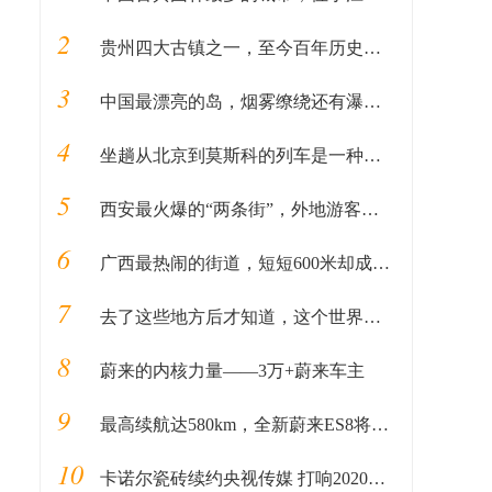
2
贵州四大古镇之一，至今百年历史，特色美食不能错过
3
中国最漂亮的岛，烟雾缭绕还有瀑布、草原，如同海外仙山
4
坐趟从北京到莫斯科的列车是一种怎样的体验？（上）
5
西安最火爆的“两条街”，外地游客都爱去，人山人海像赶大集
6
广西最热闹的街道，短短600米却成吃货的天堂，凌晨依旧人山人海
7
去了这些地方后才知道，这个世界远比想象的精彩和有趣
8
蔚来的内核力量——3万+蔚来车主
9
最高续航达580km，全新蔚来ES8将正面挑战同级别燃油车
10
卡诺尔瓷砖续约央视传媒 打响2020年品牌传播第一枪