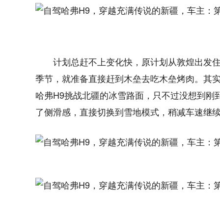
计划总赶不上变化快，原计划从敦煌出发
季节，就准备直接赶到木垒去吃木垒烤肉。其
哈弗H9挑战北疆的冰雪路面，只不过没想到刚
了侧滑感，直接切换到雪地模式，稍减车速继