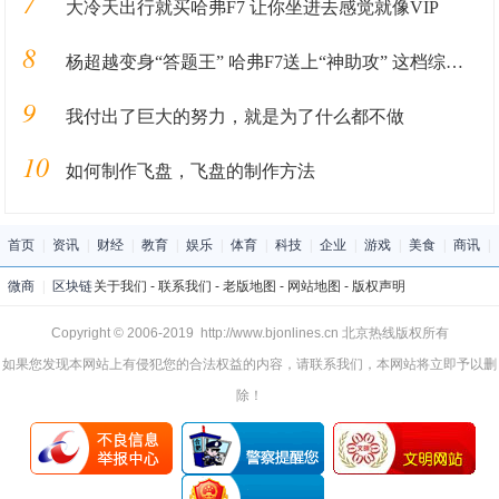
7
大冷天出行就买哈弗F7 让你坐进去感觉就像VIP
8
杨超越变身“答题王” 哈弗F7送上“神助攻” 这档综艺不火都难
9
我付出了巨大的努力，就是为了什么都不做
10
如何制作飞盘，飞盘的制作方法
首页
|
资讯
|
财经
|
教育
|
娱乐
|
体育
|
科技
|
企业
|
游戏
|
美食
|
商讯
|
微商
|
区块链
关于我们
-
联系我们
-
老版地图
-
网站地图
-
版权声明
Copyright © 2006-2019 http://www.bjonlines.cn 北京热线版权所有
如果您发现本网站上有侵犯您的合法权益的内容，请联系我们，本网站将立即予以删
除！