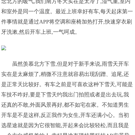
念北方的暖气,我们南方冬天实在是太冷了,湿气重,室内
和室外是同一个温度。最近上班幸好有车,每天起床第一
件事情就是通过APP将空调和座椅加热打开,快速穿衣刷
牙洗漱,然后开车上班,一气呵成。
虽然羡慕北方下雪,但是对于新手来说,雨雪天开车
实在是太麻烦了,稍微不注意就容易出现刮蹭、追尾,还
是正常天比较好。有车之前是可喜欢这种下雪天,可能是
车技不咋好,要是下雪天约我出门拍照或者是出去玩,我
还真的不敢,外面风景再好,都不如宅在家。不知道男生
开车是不是这样,反正我作为女生,开车还满小心。当初
选星途就是因为它很智能,开起来会比较轻松,而且我是