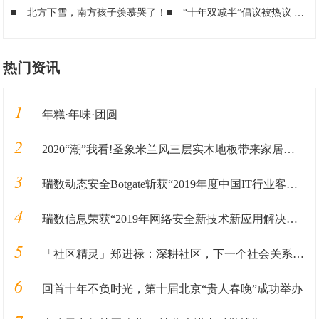
■
北方下雪，南方孩子羡慕哭了！
■
“十年双减半”倡议被热议 政企业界代表共绘共享经济蓝图
热门资讯
1
年糕·年味·团圆
2
2020“潮”我看!圣象米兰风三层实木地板带来家居时尚新选择
3
瑞数动态安全Botgate斩获“2019年度中国IT行业客户信赖产品奖”
4
瑞数信息荣获“2019年网络安全新技术新应用解决方案优秀奖”
5
「社区精灵」郑进禄：深耕社区，下一个社会关系重构的基础革新
6
回首十年不负时光，第十届北京“贵人春晚”成功举办