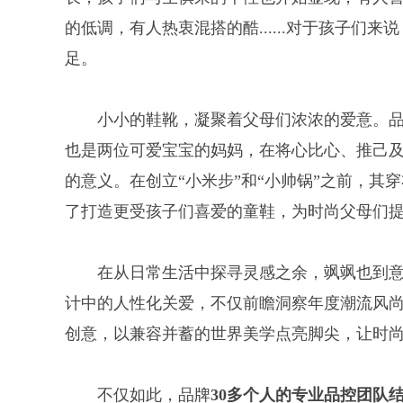
的低调，有人热衷混搭的酷......对于孩子们
足。
小小的鞋靴，凝聚着父母们浓浓的爱意。
也是两位可爱宝宝的妈妈，在将心比心、推己及
的意义。在创立“小米步”和“小帅锅”之前，
了打造更受孩子们喜爱的童鞋，为时尚父母们
在从日常生活中探寻灵感之余，飒飒也到
计中的人性化关爱，不仅前瞻洞察年度潮流风
创意，以兼容并蓄的世界美学点亮脚尖，让时
不仅如此，品牌
30多个人的
专业
品控团队