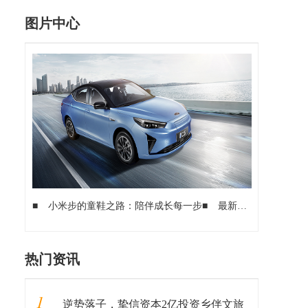
图片中心
■
​小米步的童鞋之路：陪伴成长每一步
■
最新出炉！2020年10款最佳Windows平板电脑：您的最好的助手
热门资讯
1
逆势落子，挚信资本2亿投资乡伴文旅