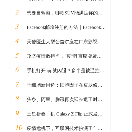
2
想要自驾游，哪款SUV能满足你的所有预期？
3
Facebook邮箱注册的方法｜Facebook如何用邮箱注册的教程全解析
4
天使医生大型公益讲座在广东影视频道特别播出！
5
攻坚疫情敢担当，“疫”呼百应凝聚解放人
6
手机打开app就闪退？多半是被遥控了，请警惕
7
干细胞新用途：细胞因子在皮肤修复领域的新应用
8
头条、阿里、腾讯再次延长返工时间，老牌外企IBM竟推迟到3月
9
三星折叠手机 Galaxy Z Flip 正式发布 可以九十度展开自拍免脚架
10
疫情危机下，互联网技术扮演了什么角色