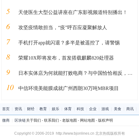
5
天使医生大型公益讲座在广东影视频道特别播出！
6
攻坚疫情敢担当，“疫”呼百应凝聚解放人
7
手机打开app就闪退？多半是被遥控了，请警惕
8
荣耀10X即将发布，首发搭载麒麟820处理器
9
日本实体店为何就能打败电商？与中国恰恰相反，问题出在哪里？
10
中信环境美能膜成就广州西朗30万吨MBR项目
首页
|
资讯
|
财经
|
教育
|
娱乐
|
体育
|
科技
|
企业
|
游戏
|
美食
|
商讯
|
微商
|
区块链
关于我们
-
联系我们
-
老版地图
-
网站地图
-
版权声明
Copyright © 2006-2019 http://www.bjonlines.cn 北京热线版权所有