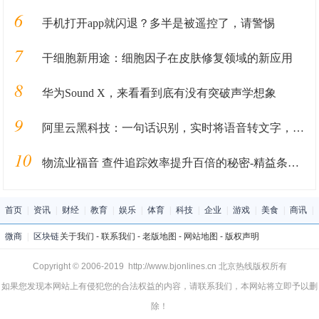
6
手机打开app就闪退？多半是被遥控了，请警惕
7
干细胞新用途：细胞因子在皮肤修复领域的新应用
8
华为Sound X，来看看到底有没有突破声学想象
9
阿里云黑科技：一句话识别，实时将语音转文字，你应该见识过
10
物流业福音 查件追踪效率提升百倍的秘密-精益条码识别
首页
|
资讯
|
财经
|
教育
|
娱乐
|
体育
|
科技
|
企业
|
游戏
|
美食
|
商讯
|
微商
|
区块链
关于我们
-
联系我们
-
老版地图
-
网站地图
-
版权声明
Copyright © 2006-2019 http://www.bjonlines.cn 北京热线版权所有
如果您发现本网站上有侵犯您的合法权益的内容，请联系我们，本网站将立即予以删
除！