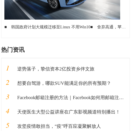
■
韩国政府计划大规模迁移至Linux 不用Win10
■
舍弃高通，苹果将自行设计iPhone12天线，真的能够搞定5G信号吗？
热门资讯
1
逆势落子，挚信资本2亿投资乡伴文旅
2
想要自驾游，哪款SUV能满足你的所有预期？
3
Facebook邮箱注册的方法｜Facebook如何用邮箱注册的教程全解析
4
天使医生大型公益讲座在广东影视频道特别播出！
5
攻坚疫情敢担当，“疫”呼百应凝聚解放人