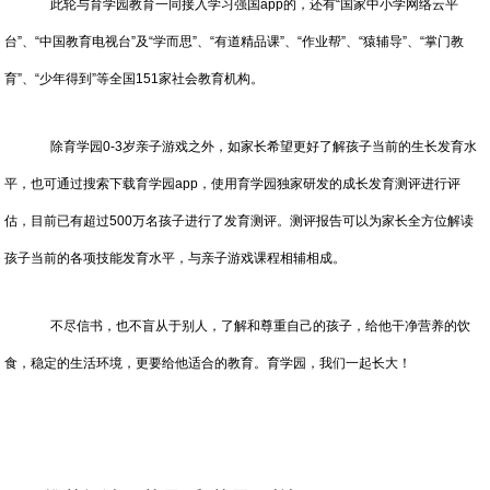
此轮与育学园教育一同接入学习强国app的，还有“国家中小学网络云平
台”、“中国教育电视台”及“学而思”、“有道精品课”、“作业帮”、“猿辅导”、“掌门教
育”、“少年得到”等全国151家社会教育机构。
除育学园0-3岁亲子游戏之外，如家长希望更好了解孩子当前的生长发育水
平，也可通过搜索下载育学园app，使用育学园独家研发的成长发育测评进行评
估，目前已有超过500万名孩子进行了发育测评。测评报告可以为家长全方位解读
孩子当前的各项技能发育水平，与亲子游戏课程相辅相成。
不尽信书，也不盲从于别人，了解和尊重自己的孩子，给他干净营养的饮
食，稳定的生活环境，更要给他适合的教育。育学园，我们一起长大！