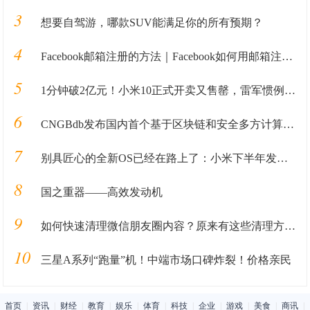
3
想要自驾游，哪款SUV能满足你的所有预期？
4
Facebook邮箱注册的方法｜Facebook如何用邮箱注册的教程全解析
5
1分钟破2亿元！小米10正式开卖又售罄，雷军惯例被质疑“耍猴”
6
CNGBdb发布国内首个基于区块链和安全多方计算的新冠病毒基因组分析平台
7
别具匠心的全新OS已经在路上了：小米下半年发布MIUI 11
8
国之重器——高效发动机
9
如何快速清理微信朋友圈内容？原来有这些清理方法，你还不知道吧
10
三星A系列“跑量”机！中端市场口碑炸裂！价格亲民
首页
|
资讯
|
财经
|
教育
|
娱乐
|
体育
|
科技
|
企业
|
游戏
|
美食
|
商讯
|