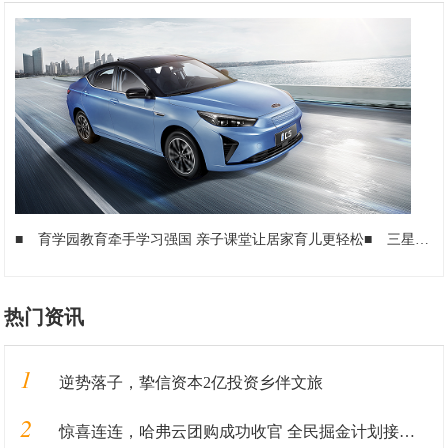
■
育学园教育牵手学习强国 亲子课堂让居家育儿更轻松
■
三星 Galaxy Tab S6 Lite 平板曝光：边框较厚，支持 S Pen
热门资讯
1
逆势落子，挚信资本2亿投资乡伴文旅
2
惊喜连连，哈弗云团购成功收官 全民掘金计划接踵而至