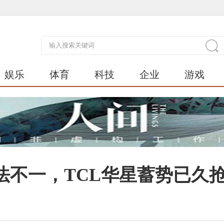
娱乐
体育
科技
企业
游戏
法不一，TCL华星蓄势已久