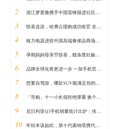
2
浙江梦蕾雅携手中国雷锋报进社区公益活动
3
惊喜连连，哈弗云团购成功收官 全民掘金计划接踵而至
4
格力电器进驻中国高端奢侈品商场北京SKP，成SKP国产家电第一品牌
5
孕期妈妈母亲节惊喜，馥洛蕾妊娠纹活动套餐登人气畅销榜
6
品牌全球化将更进一步 一加手机官网新增顶级域名
7
想要自驾游，哪款SUV能满足你的所有预期？
8
「导购」十一小长假拒绝厚重 换个拍照旗舰出游
9
尼日利亚Q3手机销量统计出炉：传音第一
10
年轻本该如此，第十代索纳塔携代言人杨幂展现真我