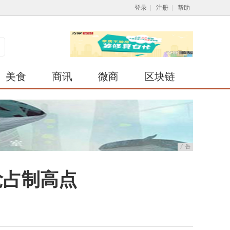
登录
|
注册
|
帮助
美食
商讯
微商
区块链
广告
抢占制高点