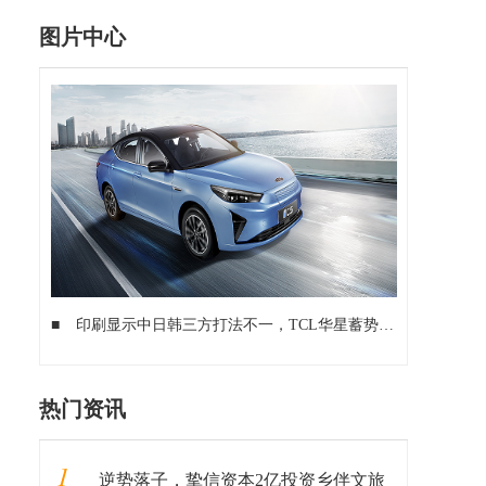
图片中心
■
印刷显示中日韩三方打法不一，TCL华星蓄势已久抢占制高点
热门资讯
1
逆势落子，挚信资本2亿投资乡伴文旅