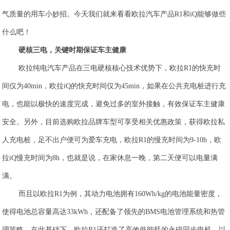
气质量的用车小妙招。
今天我们就来看看欧拉汽车产品R1和iQ能够做些
什么吧！
硬核三电，关键时期保证车主健康
欧拉纯电汽车产品在三电硬核核心技术优势下，欧拉R1的快充时
间仅为40min，欧拉iQ的快充时间仅为45min，如果在公共充电桩进行充
电，也能以极快的速度完成，避免过多的室外接触，有效保证车主健康
安全。
另外，
目前选购欧拉品牌车型可享受相关优惠政策，获得欧拉私
人充电桩，足不出户便可为爱车充电，欧拉R1的慢充时间为9-10h，欧
拉iQ慢充时间为8h，也就是说，在家休息一晚，第二天便可以电量满
满。
而且
以欧拉R1为例，其动力电池拥有160Wh/kg的电池能量密度，
使得电池总容量高达33kWh，还配备了领先的BMS电池管理系统和热管
理策略。在此基础下，欧拉R1还打造了高效低能耗的永磁同步电机，以