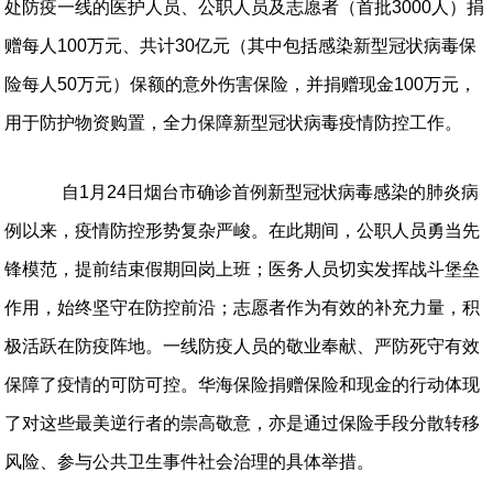
处防疫一线的医护人员、公职人员及志愿者（首批
3000
人）捐
赠每人
100
万元、共计
30
亿元（其中包括感染新型冠状病毒保
险每人
50
万元）保额的意外伤害保险，并捐赠现金
100
万元，
用于防护物资购置，全力保障新型冠状病毒疫情防控工作。
自
1
月
24
日烟台市确诊首例新型冠状病毒感染的肺炎病
例以来，疫情防控形势复杂严峻。在此期间，公职人员勇当先
锋模范，提前结束假期回岗上班；医务人员切实发挥战斗堡垒
作用，始终坚守在防控前沿；志愿者作为有效的补充力量，积
极活跃在防疫阵地。一线防疫人员的敬业奉献、严防死守有效
保障了疫情的可防可控。华海保险捐赠保险和现金的行动体现
了对这些最美逆行者的崇高敬意，亦是通过保险手段分散转移
风险、参与公共卫生事件社会治理的具体举措。