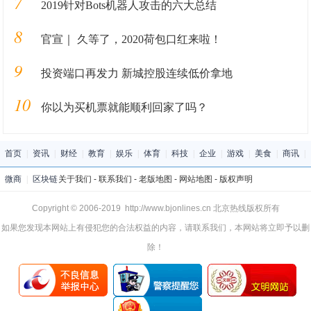
7
2019针对Bots机器人攻击的六大总结
8
官宣｜ 久等了，2020荷包口红来啦！
9
投资端口再发力 新城控股连续低价拿地
10
你以为买机票就能顺利回家了吗？
首页
|
资讯
|
财经
|
教育
|
娱乐
|
体育
|
科技
|
企业
|
游戏
|
美食
|
商讯
|
微商
|
区块链
关于我们
-
联系我们
-
老版地图
-
网站地图
-
版权声明
Copyright © 2006-2019 http://www.bjonlines.cn 北京热线版权所有
如果您发现本网站上有侵犯您的合法权益的内容，请联系我们，本网站将立即予以删
除！