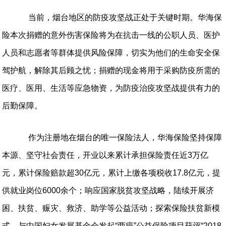
当前，烟台地区的防疫攻坚战正处于关键时期。华海保
险本次捐赠的意外伤害保险将为在抗击一线的公职人员、医护
人员和志愿者等群体提供风险保障，切实为他们的生命安全保
驾护航，解除其后顾之忧
；
捐赠的现金将用于采购防疫所需的
医疗、医用、生活等应急物资，为防疫治疫攻坚战提供有力的
后勤保障。
作为注册地在烟台的唯一保险法人，华海保险
坚持保障
本源、坚守社会责任，开业以来
累计承担保险责任近
3
万亿
元，累计保险赔款超
30
亿元，累计上缴各项税收
17.8
亿元，提
供就业岗位
6000
余个；响应国家脱贫攻坚战略，陆续开展济
困、扶贫、赈灾、救济、助学等公益活动；探索保险扶贫新模
式，与中国妇女发展基金会发起“两癌”公益保险项目获评“
2018