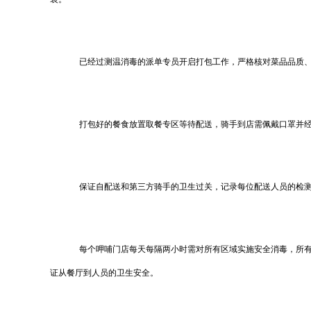
已经过测温消毒的派单专员开启打包工作，严格核对菜品品质、
打包好的餐食放置取餐专区等待配送，骑手到店需佩戴口罩并经
保证自配送和第三方骑手的卫生过关，记录每位配送人员的检测
每个呷哺门店每天每隔两小时需对所有区域实施安全消毒，所有
证从餐厅到人员的卫生安全。