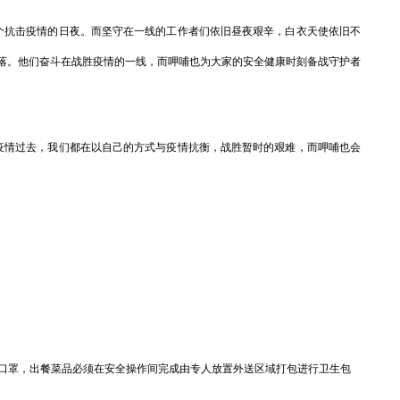
抗击疫情的日夜。而坚守在一线的工作者们依旧昼夜艰辛，白衣天使依旧不
落。他们奋斗在战胜疫情的一线，而呷哺也为大家的安全健康时刻备战守护者
情过去，我们都在以自己的方式与疫情抗衡，战胜暂时的艰难，而呷哺也会
。
口罩，出餐菜品必须在安全操作间完成由专人放置外送区域打包进行卫生包