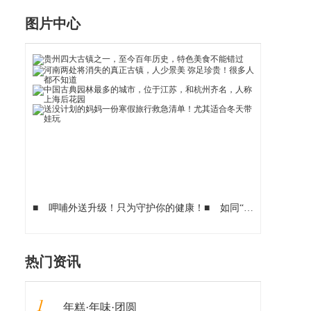
图片中心
■
呷哺外送升级！只为守护你的健康！
■
如同“僚机” 哈弗F7助攻让我成功追到女神
热门资讯
1
年糕·年味·团圆