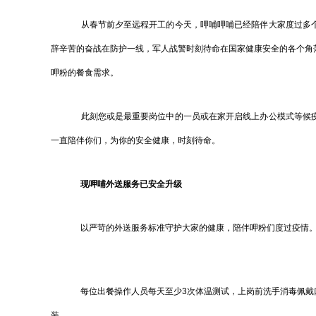
从春节前夕至远程开工的今天，呷哺呷哺已经陪伴大家度过多个
辞辛苦的奋战在防护一线，军人战警时刻待命在国家健康安全的各个角
呷粉的餐食需求。
此刻您或是最重要岗位中的一员或在家开启线上办公模式等候疫
一直陪伴你们，为你的安全健康，时刻待命。
现呷哺外送服务已安全升级
以严苛的外送服务标准守护大家的健康，陪伴呷粉们度过疫情
每位出餐操作人员每天至少3次体温测试，上岗前洗手消毒佩戴
装。