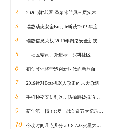
2
2020“潮”我看!圣象米兰风三层实木地板带来家居时尚新选择
3
瑞数动态安全Botgate斩获“2019年度中国IT行业客户信赖产品奖”
4
瑞数信息荣获“2019年网络安全新技术新应用解决方案优秀奖”
5
「社区精灵」郑进禄：深耕社区，下一个社会关系重构的基础革新
6
初创登记将营造创新时代的新局面
7
2019针对Bots机器人攻击的六大总结
8
手机秒变安防利器…防抽屉被撬箱子被盗
9
新年第一帽！C罗一战创造五大纪录，2020金球之争他已提前起步！
10
今晚时间几点几分 2018.7.28火星大冲月全食什么时候出现