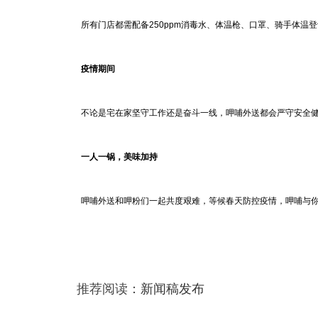
所有门店都需配备250ppm消毒水、体温枪、口罩、骑手体温
疫情期间
不论是宅在家坚守工作还是奋斗一线，呷哺外送都会严守安全健
一人一锅，美味加持
呷哺外送和呷粉们一起共度艰难，等候春天防控疫情，呷哺与
推荐阅读：
新闻稿发布