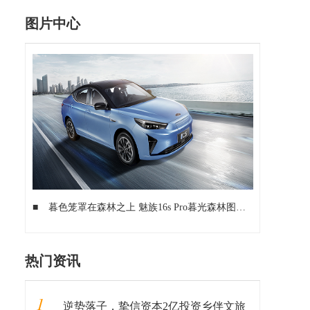
图片中心
■
暮色笼罩在森林之上 魅族16s Pro暮光森林图赏
■
4000mA
热门资讯
1
逆势落子，挚信资本2亿投资乡伴文旅