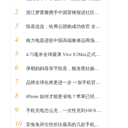
2
浙江梦蕾雅携手中国雷锋报进社区公益活动
3
惊喜连连，哈弗云团购成功收官 全民掘金计划接踵而至
4
格力电器进驻中国高端奢侈品商场北京SKP，成SKP国产家电第一品牌
5
4.75毫米全球最薄 Vivo X5Max正式发布
6
孕期妈妈母亲节惊喜，馥洛蕾妊娠纹活动套餐登人气畅销榜
7
品牌全球化将更进一步 一加手机官网新增顶级域名
8
iPhone 如何才能更省电？苹果已经给你最好的选择
9
手机充电怎么充，一次性充到100％是好是坏？很多人都做错了
10
安兔兔评出性价比最高的几款手机，前三没毛病，华为3款垫底！