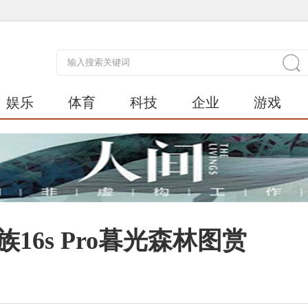
娱乐
体育
科技
企业
游戏
16s Pro暮光森林图赏