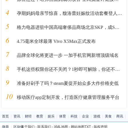
4
孕期妈妈母亲节惊喜，馥洛蕾妊娠纹活动套餐登人气畅销榜
5
格力电器进驻中国高端奢侈品商场北京SKP，成SKP国产家电第一品牌
6
4.75毫米全球最薄 Vivo X5Max正式发布
7
品牌全球化将更进一步 一加手机官网新增顶级域名
8
手机这些权限你还不关闭？1秒即可解除，你还不知道就危险啦
9
准备好剁手了吗？steam夏促开始众多大作价格史低
10
移动医疗app定制开发，打造医疗健康管理服务平台
首页
|
资讯
|
财经
|
教育
|
娱乐
|
体育
|
科技
|
企业
|
游戏
|
美食
|
商讯
|
微商
|
区块链
关于我们
-
联系我们
-
XML地图
-
网站地图
TXT
-
版权声明