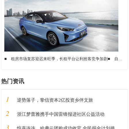
■
租房市场复苏迎迟来旺季，长租平台让利抢客竞争加剧
■
自如“亿元补贴”咨询人数居高不下，通过VR线上看房就快速签约
热门资讯
1
逆势落子，挚信资本2亿投资乡伴文旅
2
浙江梦蕾雅携手中国雷锋报进社区公益活动
3
惊喜连连，哈弗云团购成功收官 全民掘金计划接踵而至