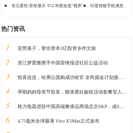
■
专注柔性/异形显示 TCL华星改造“视界”
■
印度智能手机满意度调查：中国华为、一加、OPPO几乎霸榜
热门资讯
1
逆势落子，挚信资本2亿投资乡伴文旅
2
浙江梦蕾雅携手中国雷锋报进社区公益活动
3
惊喜连连，哈弗云团购成功收官 全民掘金计划接踵而至
4
孕期妈妈母亲节惊喜，馥洛蕾妊娠纹活动套餐登人气畅销榜
5
格力电器进驻中国高端奢侈品商场北京SKP，成SKP国产家电第一品牌
6
4.75毫米全球最薄 Vivo X5Max正式发布