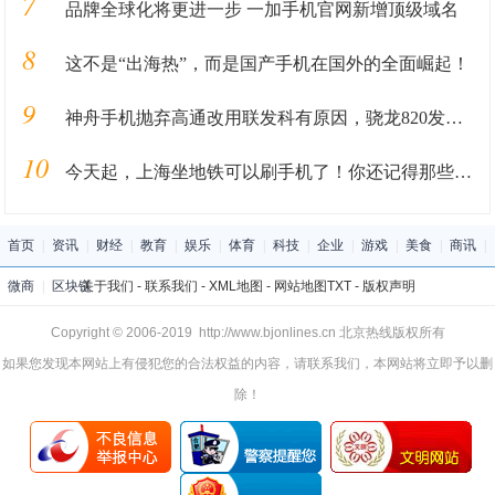
7
品牌全球化将更进一步 一加手机官网新增顶级域名
8
这不是“出海热”，而是国产手机在国外的全面崛起！
9
神舟手机抛弃高通改用联发科有原因，骁龙820发烫没解决
10
今天起，上海坐地铁可以刷手机了！你还记得那些用月票和本票的日子吗？
首页
|
资讯
|
财经
|
教育
|
娱乐
|
体育
|
科技
|
企业
|
游戏
|
美食
|
商讯
|
微商
|
区块链
关于我们
-
联系我们
-
XML地图
-
网站地图
TXT
-
版权声明
Copyright © 2006-2019 http://www.bjonlines.cn 北京热线版权所有
如果您发现本网站上有侵犯您的合法权益的内容，请联系我们，本网站将立即予以删
除！