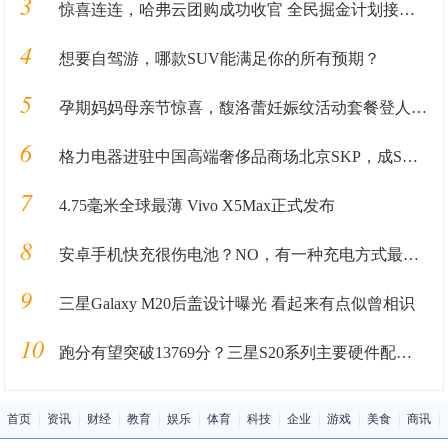
3
惊喜连连，哈弗云团购成功收官 全民掘金计划接踵而至
4
想要自驾游，哪款SUV能满足你的所有预期？
5
孕期妈妈母亲节惊喜，馥洛蕾妊娠纹活动套餐登人气畅销榜
6
格力电器进驻中国高端奢侈品商场北京SKP，成SKP国产家电第一品牌
7
4.75毫米全球最薄 Vivo X5Max正式发布
8
安卓手机快充很伤电池？NO，有一种充电方式最稳妥
9
三星Galaxy M20后盖设计曝光 看起来有点似曾相识
10
跑分有望突破13769分？三星S20系列主要硬件配置曝光
首页
|
资讯
|
财经
|
教育
|
娱乐
|
体育
|
科技
|
企业
|
游戏
|
美食
|
商讯
|