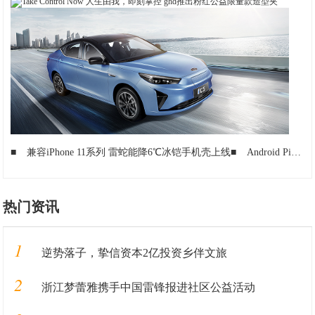
■
兼容iPhone 11系列 雷蛇能降6℃冰铠手机壳上线
■
Android Pie入门新机：Nokia TA-1153已通过Wi-Fi联盟认证
热门资讯
1
逆势落子，挚信资本2亿投资乡伴文旅
2
浙江梦蕾雅携手中国雷锋报进社区公益活动