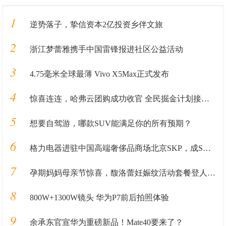
1
逆势落子，挚信资本2亿投资乡伴文旅
2
浙江梦蕾雅携手中国雷锋报进社区公益活动
3
4.75毫米全球最薄 Vivo X5Max正式发布
4
惊喜连连，哈弗云团购成功收官 全民掘金计划接踵而至
5
想要自驾游，哪款SUV能满足你的所有预期？
6
格力电器进驻中国高端奢侈品商场北京SKP，成SKP国产家电第一品牌
7
孕期妈妈母亲节惊喜，馥洛蕾妊娠纹活动套餐登人气畅销榜
8
800W+1300W镜头 华为P7前后拍照体验
9
余承东官宣华为重磅新品！Mate40要来了？