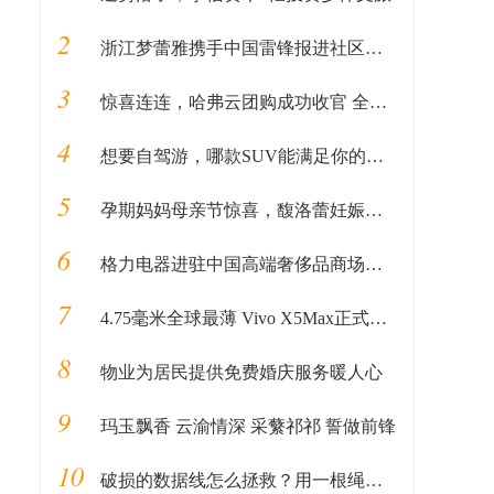
2
浙江梦蕾雅携手中国雷锋报进社区公益活动
3
惊喜连连，哈弗云团购成功收官 全民掘金计划接踵而至
4
想要自驾游，哪款SUV能满足你的所有预期？
5
孕期妈妈母亲节惊喜，馥洛蕾妊娠纹活动套餐登人气畅销榜
6
格力电器进驻中国高端奢侈品商场北京SKP，成SKP国产家电第一品牌
7
4.75毫米全球最薄 Vivo X5Max正式发布
8
物业为居民提供免费婚庆服务暖人心
9
玛玉飘香 云渝情深 采蘩祁祁 誓做前锋
10
破损的数据线怎么拯救？用一根绳就能迅速修复