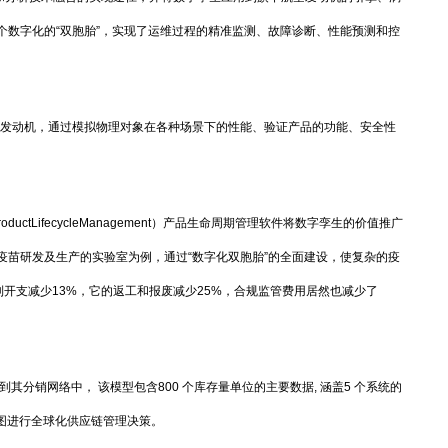
个数字化的“双胞胎”，实现了运维过程的精准监测、故障诊断、性能预测和控
发动机，通过模拟物理对象在各种场景下的性能、验证产品的功能、安全性
ctLifecycleManagement）产品生命周期管理软件将数字孪生的价值推广
疫苗研发及生产的实验室为例，通过“数字化双胞胎”的全面建设，使复杂的疫
制开支减少13%，它的返工和报废减少25%，合规监管费用居然也减少了
其分销网络中， 该模型包含800 个库存量单位的主要数据, 涵盖5 个系统的
视图进行全球化供应链管理决策。