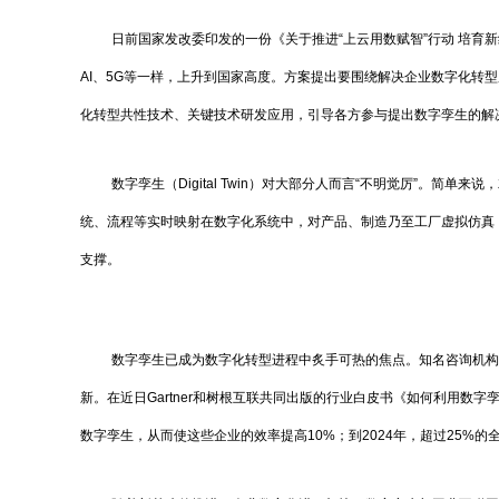
日前国家发改委印发的一份《关于推进“上云用数赋智”行动 培
AI、5G等一样，上升到国家高度。方案提出要围绕解决企业数字化转
化转型共性技术、关键技术研发应用，引导各方参与提出数字孪生的解
数字孪生（Digital Twin）对大部分人而言“不明觉厉”。简
统、流程等实时映射在数字化系统中，对产品、制造乃至工厂虚拟仿真
支撑。
数字孪生已成为数字化转型进程中炙手可热的焦点。知名咨询机构I
新。在近日Gartner和树根互联共同出版的行业白皮书《如何利用数
数字孪生，从而使这些企业的效率提高10%；到2024年，超过25%的