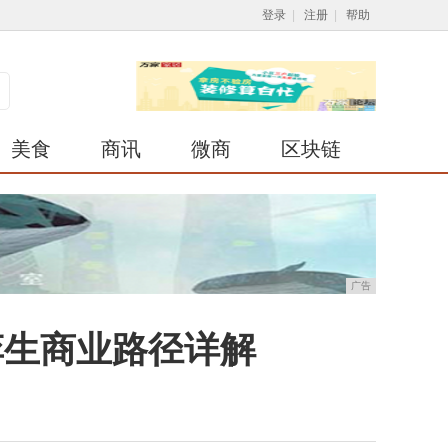
登录
|
注册
|
帮助
美食
商讯
微商
区块链
广告
孪生商业路径详解