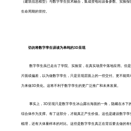
（建筑信息模型）与数字孪生技术融合，集成变电站设备参数、实验报
生命周期的管控。
切勿
将数字孪生误读为单纯的
3D呈现
数字孪生虽已走出了学院、实验室，在真实场景中落地应用。但是
片面或偏差，以为做数字孪生，只是呈现层面上的一些交付。更不能简单
力来做3D美化。这将不利于数字孪生的更广泛推广和未来发展。
事实上，3D呈现只是数字孪生冰山露出海面的一角，隐藏在水下
综合体作为支撑。有了这部分，才能真正产生价值。这也是建设数字孪
梳理，还有大体量样本的对比。这些是数字孪生真正在背后要去做的有