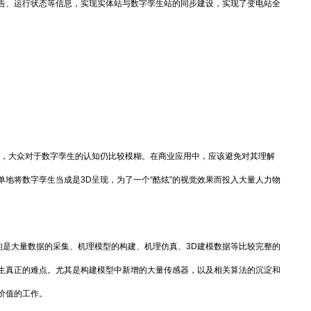
告、运行状态等信息，实现实体站与数字孪生站的同步建设，实现了变电站全
，大众对于数字孪生的认知仍比较模糊。在商业应用中，应该避免对其理解
地将数字孪生当成是3D呈现，为了一个“酷炫”的视觉效果而投入大量人力物
的是大量数据的采集、机理模型的构建、机理仿真、3D建模数据等比较完整的
生真正的难点。尤其是构建模型中新增的大量传感器，以及相关算法的沉淀和
价值的工作。