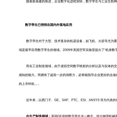
随着新基建的推进，企业数字化进程加快，数字孪生与工业互联网
数字孪生已悄悄在国内外落地应用
数字孪生对于大型、技术复杂的机器设备，如飞机、火箭等尤为重
域是最早应用数字孪生的领域。2009年美国空军实验室提出了“机身数字
而在工业制造领域，由于虚拟空间数字映射的分析以及与实体的交
感知的能力。而拥有了超前一步的洞察力，必将能指导企业更好的去做
的上市时机......
近年来，以西门子、GE、SAP、PTC、ESI、ANSYS 等为
在生产制造领域：
美国GE借助数字孪生这一概念，提出物理机械