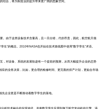
的结合，将为制造业的提升带来更广阔的想象空间。
要。由于这类设备技术含量高，且一旦出错，代价昂贵，因此，航空航天领
孪生”的概念。2010年NASA也开始在技术路线图中使用“数字孪生”术语。
互，对设备、系统的发展轨迹有一个提前的预测，从而大幅提升企业的态势
相应的业务决策，比如，更合理的检修时间、更完善的排产计划，更贴合市场
代表的领先企业更是不断推动着数字孪生的落地。
和分析技术融合的实现途径，并将数字孪生应用到旗下航空发动机的引擎、涡