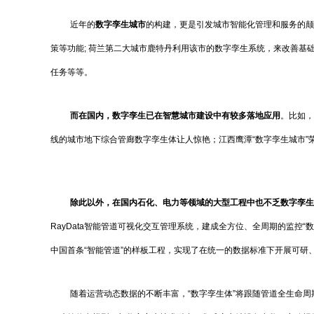
近年的
数字孪生城市
的构建，更是引发城市智能化管理和服务的颠覆性
策等功能; 荷兰第二大城市鹿特丹利用该市的数字孪生系统，来改善基
任务等等。
而在
国内，数字孪生已在智慧城市建设中有较多落地应用
。比如，
线的城市地下综合管廊数字孪生体让人惊艳；江西鹰潭“数字孪生城市”
除此以外，在国内石化、电力等领域的大型工程中
也不乏数字孪生
RayData智能管道可视化交互管理系统，建成全方位、全周期的监控
中国首条“智能管道”的样板工程，实现了在统一的数据标准下开展可研
随着运营动态数据的不断丰富，“数字孪生体”将跟随管道全生命周