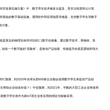
育新经济发展实施方案》中，数字孪生技术被多次提及，受关注程度和云计算、
型所面临的数字基础设施、通用软件和应用场景等难题，支持数字孪生等数字
决方案。
单来说，就是真实的物理实体所对应的1:1数字化镜像。通过数字技术，将物体、系
，创造一个数字版的“克隆体”，是推动产品创新、性能提升的底层逻辑和强大
DC预测，到2020年全球头部600家企业都会使用数字孪生来提供产品创
字孪生帮助企业创造价值？》中也预测，到2021年，半数的大型工业企业将使用
全新数字孪生将作为新loT原生业务应用的绑定功能被采用。