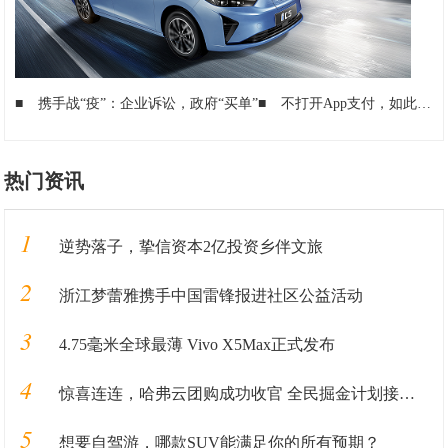
■
携手战“疫”：企业诉讼，政府“买单”
■
不打开App支付，如此便捷华为手机用户是怎么做到的？
热门资讯
1
逆势落子，挚信资本2亿投资乡伴文旅
2
浙江梦蕾雅携手中国雷锋报进社区公益活动
3
4.75毫米全球最薄 Vivo X5Max正式发布
4
惊喜连连，哈弗云团购成功收官 全民掘金计划接踵而至
5
想要自驾游，哪款SUV能满足你的所有预期？