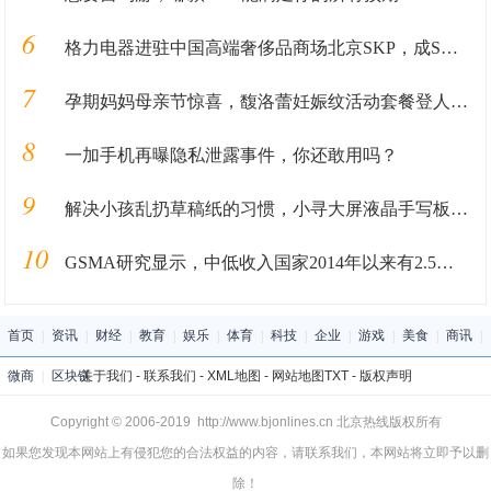
6
格力电器进驻中国高端奢侈品商场北京SKP，成SKP国产家电第一品牌
7
孕期妈妈母亲节惊喜，馥洛蕾妊娠纹活动套餐登人气畅销榜
8
一加手机再曝隐私泄露事件，你还敢用吗？
9
解决小孩乱扔草稿纸的习惯，小寻大屏液晶手写板评测体验
10
GSMA研究显示，中低收入国家2014年以来有2.5亿女性成为移动用户
首页
|
资讯
|
财经
|
教育
|
娱乐
|
体育
|
科技
|
企业
|
游戏
|
美食
|
商讯
|
微商
|
区块链
关于我们
-
联系我们
-
XML地图
-
网站地图
TXT
-
版权声明
Copyright © 2006-2019 http://www.bjonlines.cn 北京热线版权所有
如果您发现本网站上有侵犯您的合法权益的内容，请联系我们，本网站将立即予以删
除！