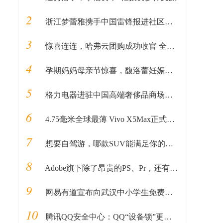
2
浙江梦蕾雅携手中国雷锋报进社区公益活动
3
惊喜连连，哈弗云团购成功收官 全民掘金计划接踵而至
4
孕期妈妈母亲节惊喜，馥洛蕾妊娠纹活动套餐登人气畅销榜
5
格力电器进驻中国高端奢侈品商场北京SKP，成SKP国产家电第一品牌
6
4.75毫米全球最薄 Vivo X5Max正式发布
7
想要自驾游，哪款SUV能满足你的所有预期？
8
Adobe旗下除了昂贵的PS、Pr，还有这几款手机端App免费又好用
9
网易有道宣布向武汉中小学生免费提供线上寒假课程
10
腾讯QQ安全中心：QQ“设备锁”更名为“登录保护”