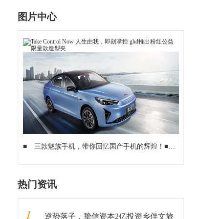
图片中心
■
三款魅族手机，带你回忆国产手机的辉煌！
■
配置顶尖，颜
热门资讯
1
逆势落子，挚信资本2亿投资乡伴文旅