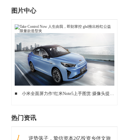
图片中心
■
小米全面屏力作!红米Note5上手图赏:摄像头提升迅猛
■
领世
热门资讯
1
逆势落子，挚信资本2亿投资乡伴文旅