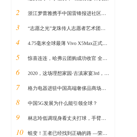
2
浙江梦蕾雅携手中国雷锋报进社区公益活动
3
“志愿之光”龙珠传人志愿者艺术团启动仪式在京顺利启动
4
4.75毫米全球最薄 Vivo X5Max正式发布
5
惊喜连连，哈弗云团购成功收官 全民掘金计划接踵而至
6
2020，这场理想家园·古滇家宴3rd，为万物开启家园的新篇章
7
格力电器进驻中国高端奢侈品商场北京SKP，成SKP国产家电第一品牌
8
中国5G发展为什么能引领全球？
9
林志玲低调现身看丈夫打球，手臂粗壮抢镜，身材发福疑备孕中？
10
蜕变！王者已经找到正确的路 —荣耀畅玩4C体验