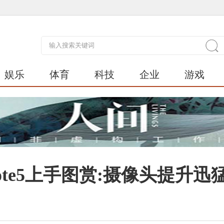
娱乐
体育
科技
企业
游戏
te5上手图赏:摄像头提升迅