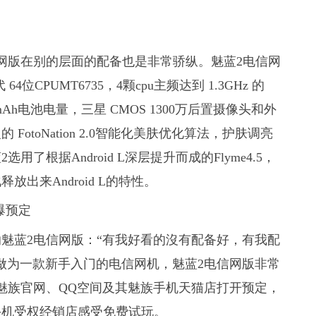
网版在别的层面的配备也是非常骄纵。魅蓝2电信网
位CPUMT6735，4颗cpu主频达到 1.3GHz 的
00mAh电池电量，三星 CMOS 1300万后置摄像头和外
toNation 2.0智能化美肤优化算法，护肤调亮
根据Android L深层提升而成的Flyme4.5，
出来Android L的特性。
魅蓝2电信网版：“有我好看的沒有配备好，有我配
做为一款新手入门的电信网机，魅蓝2电信网版非常
魅族官网、QQ空间及其魅族手机天猫店打开预定，
手机受权经销店感受免费试玩。