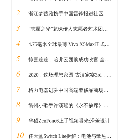
2
浙江梦蕾雅携手中国雷锋报进社区公益活动
3
“志愿之光”龙珠传人志愿者艺术团启动仪式在京顺利启动
4
4.75毫米全球最薄 Vivo X5Max正式发布
5
惊喜连连，哈弗云团购成功收官 全民掘金计划接踵而至
6
2020，这场理想家园·古滇家宴3rd，为万物开启家园的新篇章
7
格力电器进驻中国高端奢侈品商场北京SKP，成SKP国产家电第一品牌
8
衢州小歌手许溪瑶的《永不缺席》入选全国百位童星战疫，致敬英雄！
9
华硕ZenFone6上手视频曝光:滑盖设计
10
任天堂Switch Lite拆解：电池与散热模块缩水