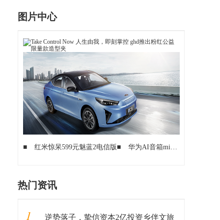
图片中心
■
红米惊呆599元魅蓝2电信版
■
华为AI音箱mini开售千万级曲库加持
热门资讯
1
逆势落子，挚信资本2亿投资乡伴文旅