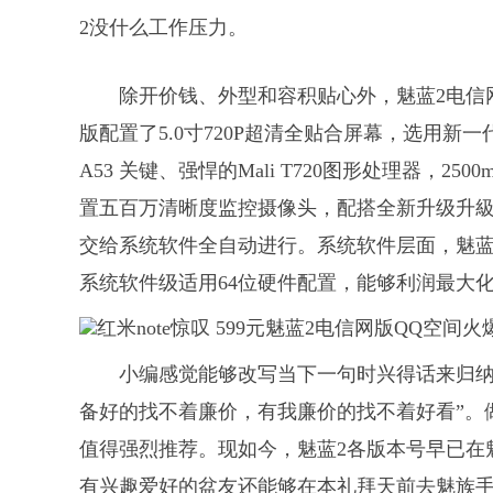
2没什么工作压力。
除开价钱、外型和容积贴心外，魅蓝2电信
版配置了5.0寸720P超清全贴合屏幕，选用新一代 64
A53 关键、强悍的Mali T720图形处理器，25
置五百万清晰度监控摄像头，配搭全新升级升級的 Fo
交给系统软件全自动进行。系统软件层面，魅蓝2选用了
系统软件级适用64位硬件配置，能够利润最大化释放
小编感觉能够改写当下一句时兴得话来归纳
备好的找不着廉价，有我廉价的找不着好看”。
值得强烈推荐。现如今，魅蓝2各版本号早已在
有兴趣爱好的盆友还能够在本礼拜天前去魅族