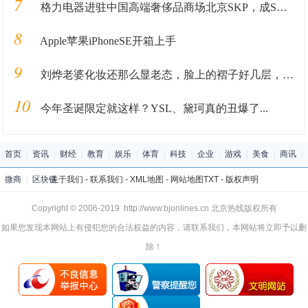
7
格力电器进驻中国高端奢侈品商场北京SKP，成SKP国产家电第一品牌
8
Apple苹果iPhoneSE开箱上手
9
刘烨老婆化妆还那么显老态，脸上的褶子好几层，41岁脸太垮了
10
今年圣诞限定就这样？YSL、黛珂真的丑爆了...
首页
|
资讯
|
财经
|
教育
|
娱乐
|
体育
|
科技
|
企业
|
游戏
|
美食
|
商讯
|
微商
|
区块链
关于我们
-
联系我们
-
XML地图
-
网站地图
TXT
-
版权声明
Copyright © 2006-2019 http://www.bjonlines.cn 北京热线版权所有
如果您发现本网站上有侵犯您的合法权益的内容，请联系我们，本网站将立即予以删
除！