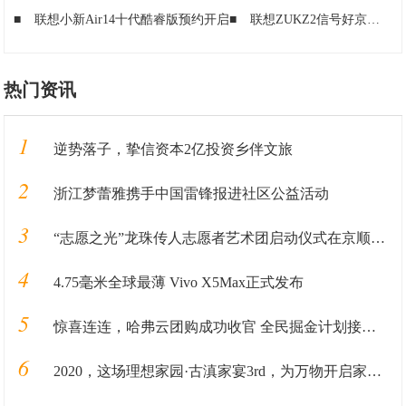
■
联想小新Air14十代酷睿版预约开启
■
联想ZUKZ2信号好京东1819元火热销售中(有赠品)
热门资讯
1
逆势落子，挚信资本2亿投资乡伴文旅
2
浙江梦蕾雅携手中国雷锋报进社区公益活动
3
“志愿之光”龙珠传人志愿者艺术团启动仪式在京顺利启动
4
4.75毫米全球最薄 Vivo X5Max正式发布
5
惊喜连连，哈弗云团购成功收官 全民掘金计划接踵而至
6
2020，这场理想家园·古滇家宴3rd，为万物开启家园的新篇章