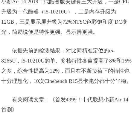
小新Air 14 2019十代酷睿版关键有三大升級，一是CPU
升級为十代酷睿（i5-10210U），二是内存升级为
12GB，三是显示屏升級为72%NTSC色彩饱和度 DC变
光，简易说便是特性更强、显示屏更强。
依据先前的检测結果，对比同精准定位的i5-
8265U，i5-10210U的单、多核特性各自提高了8%和16%
之多，综合性提高为12%，而且在不断负荷下的特性也
十分理想化，10次Cinebench R15显卡跑分都十分平稳。
有关阅读文章：《首发4999！十代联想小新Air 14
首测》