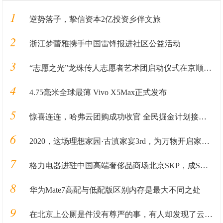
1
逆势落子，挚信资本2亿投资乡伴文旅
2
浙江梦蕾雅携手中国雷锋报进社区公益活动
3
“志愿之光”龙珠传人志愿者艺术团启动仪式在京顺利启动
4
4.75毫米全球最薄 Vivo X5Max正式发布
5
惊喜连连，哈弗云团购成功收官 全民掘金计划接踵而至
6
2020，这场理想家园·古滇家宴3rd，为万物开启家园的新篇章
7
格力电器进驻中国高端奢侈品商场北京SKP，成SKP国产家电第一品牌
8
华为Mate7高配与低配版区别内存是最大不同之处
9
在北京上公厕是件没有尊严的事，有人却发现了云纸这个商机