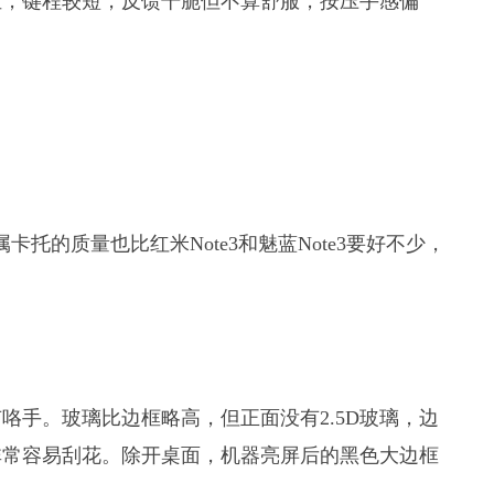
位，键程较短，反馈干脆但不算舒服，按压手感偏
卡托的质量也比红米Note3和魅蓝Note3要好不少，
咯手。玻璃比边框略高，但正面没有2.5D玻璃，边
非常容易刮花。除开桌面，机器亮屏后的黑色大边框