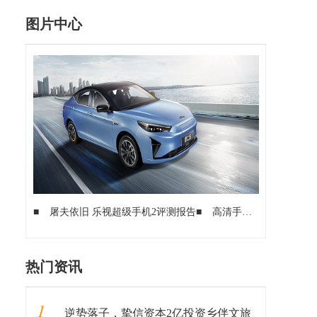
图片中心
■
屠夫依旧 乐视超级手机2评测报告
■
高清手机壁纸，适合桌面和锁屏，安卓苹果手机通用
热门资讯
1
逆势落子，挚信资本2亿投资乡伴文旅