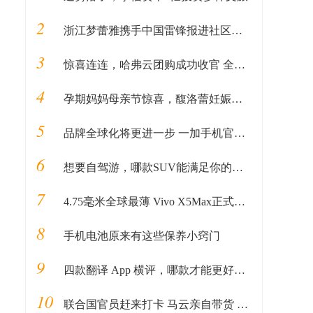
2
浙江梦蕾雅携手中国雷锋报进社区公益活动
3
惊喜连连，哈弗云团购成功收官 全民掘金计划接踵而至
4
孕期妈妈母亲节惊喜，馥洛蕾妊娠纹活动套餐登人气畅销榜
5
品牌全球化将更进一步 一加手机官网新增顶级域名
6
想要自驾游，哪款SUV能满足你的所有预期？
7
4.75毫米全球最薄 Vivo X5Max正式发布
8
手机电池原来有这些保养小窍门
9
四款翻译 App 横评，哪款才能更好帮你无忧出国？
10
联合国官员赶来打卡 马云亲自带货 千岛湖旅游看心情上热搜