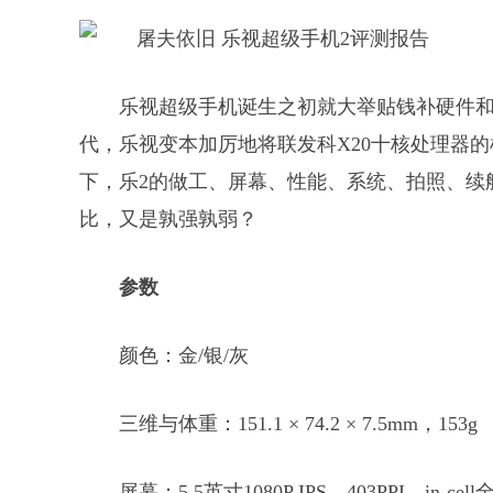
乐视超级手机诞生之初就大举贴钱补硬件和
代，乐视变本加厉地将联发科X20十核处理器的
下，乐2的做工、屏幕、性能、系统、拍照、续航会
比，又是孰强孰弱？
参数
颜色：金/银/灰
三维与体重：151.1 × 74.2 × 7.5mm，153g
屏幕：5.5英寸1080P IPS，403PPI，in-cel