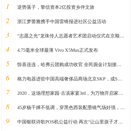
1
逆势落子，挚信资本2亿投资乡伴文旅
2
浙江梦蕾雅携手中国雷锋报进社区公益活动
3
“志愿之光”龙珠传人志愿者艺术团启动仪式在京顺利启动
4
4.75毫米全球最薄 Vivo X5Max正式发布
5
惊喜连连，哈弗云团购成功收官 全民掘金计划接踵而至
6
格力电器进驻中国高端奢侈品商场北京SKP，成SKP国产家电第一品牌
7
2020，这场理想家园·古滇家宴3rd，为万物开启家园的新篇章
8
45岁杨千嬅不低调，穿黑色西装配墨镜气场好强，个性发色真时髦
9
中国银联诗歌POS机公益行动 再次“让山里孩子才华被看见”