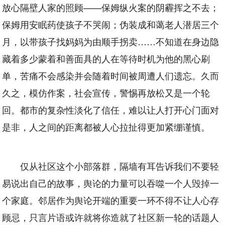
放心隔壁人家的照顾——保姆纵火案的阴霾挥之不去；
保姆用安眠药使孩子不哭闹；伪装成和蔼老人潜居三个
月，以带孩子找妈妈为由顺手拐卖……不知道在身边隐
藏着多少蒙着和善面具的人在等待时机为他的黑心刷
单，苦痛不会感染并会随着时间被周遭人们遗忘。久而
久之，模仿作案，社会宣传，警惕再放松又是一个轮
回。都市的复杂性淡化了信任，难以让人打开心门面对
是非，人之间的距离都被人心拉扯得更加紧绷谨慎。
仅从社区这个小部落群，隔墙有耳告诉我们不要轻
易说出自己的故事，舆论的力量可以吞噬一个人毁掉一
个家庭。邻居作为舆论开端的重要一环不得不让人心存
顾忌，只言片语或许就将你造就了社区新一轮的话题人