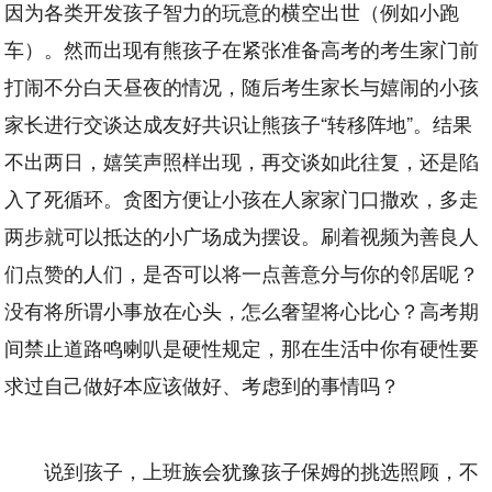
因为各类开发孩子智力的玩意的横空出世（例如小跑
车）。然而出现有熊孩子在紧张准备高考的考生家门前
打闹不分白天昼夜的情况，随后考生家长与嬉闹的小孩
家长进行交谈达成友好共识让熊孩子“转移阵地”。结果
不出两日，嬉笑声照样出现，再交谈如此往复，还是陷
入了死循环。贪图方便让小孩在人家家门口撒欢，多走
两步就可以抵达的小广场成为摆设。刷着视频为善良人
们点赞的人们，是否可以将一点善意分与你的邻居呢？
没有将所谓小事放在心头，怎么奢望将心比心？高考期
间禁止道路鸣喇叭是硬性规定，那在生活中你有硬性要
求过自己做好本应该做好、考虑到的事情吗？
说到孩子，上班族会犹豫孩子保姆的挑选照顾，不