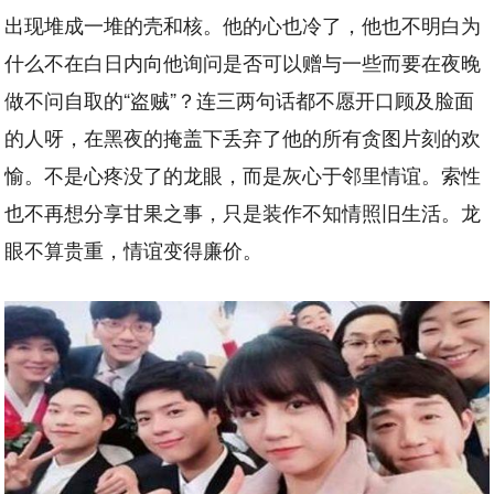
出现堆成一堆的壳和核。他的心也冷了，他也不明白为
什么不在白日内向他询问是否可以赠与一些而要在夜晚
做不问自取的“盗贼”？连三两句话都不愿开口顾及脸面
的人呀，在黑夜的掩盖下丢弃了他的所有贪图片刻的欢
愉。不是心疼没了的龙眼，而是灰心于邻里情谊。索性
也不再想分享甘果之事，只是装作不知情照旧生活。龙
眼不算贵重，情谊变得廉价。