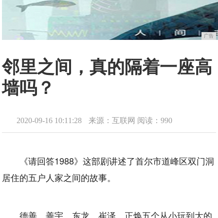
广告
邻里之间，真的隔着一座高
墙吗？
2020-09-16 10:11:28
来源：互联网
阅读：990
《请回答1988》这部剧讲述了首尔市道峰区双门洞
居住的五户人家之间的故事。
德善、善宇、东龙、崔泽、正焕五个从小玩到大的