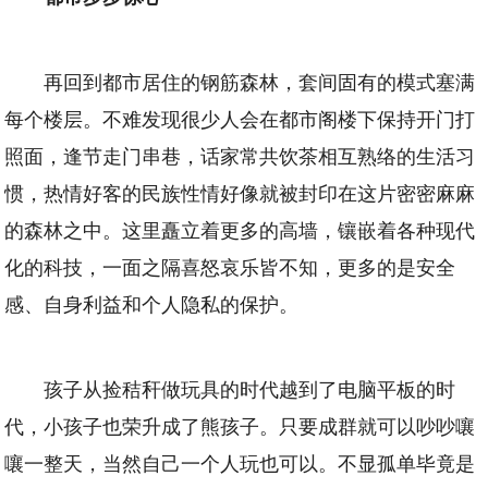
再回到都市居住的钢筋森林，套间固有的模式塞满
每个楼层。不难发现很少人会在都市阁楼下保持开门打
照面，逢节走门串巷，话家常共饮茶相互熟络的生活习
惯，热情好客的民族性情好像就被封印在这片密密麻麻
的森林之中。这里矗立着更多的高墙，镶嵌着各种现代
化的科技，一面之隔喜怒哀乐皆不知，更多的是安全
感、自身利益和个人隐私的保护。
孩子从捡秸秆做玩具的时代越到了电脑平板的时
代，小孩子也荣升成了熊孩子。只要成群就可以吵吵嚷
嚷一整天，当然自己一个人玩也可以。不显孤单毕竟是