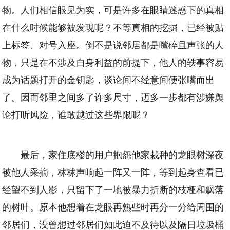
物。人们相信眼见为实，可是许多在眼睛迷惑下的真相
在什么时候能够被发现呢？不等真相的挖掘，已经被贴
上标签、对号入座。倒不是说邻居都是嘴碎且声张的人
物，只是在不涉及自身利益的前提下，他人的轶事容易
成为话题打开的金钥匙，谈论间不经意间便张嘴而出
了。因而邻里之间多了许多尺寸，迈多一步都有涉嫌舆
论打听风险，谁敢越过这些界限呢？
最后，家住底楼的用户抱怨他家栽种的龙眼树深夜
被他人采摘，秫秫声响起一阵又一阵，等到起身查看已
经望不到人影，只留下了一地被暴力折断的枝桠和飘落
的树叶。原本他想着在龙眼再熟些时再分一分给周围的
邻居们，没曾想过邻居们如此迫不及待以及隔日垃圾桶