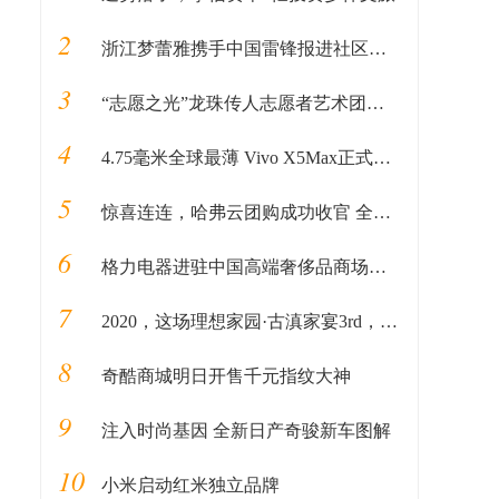
2
浙江梦蕾雅携手中国雷锋报进社区公益活动
3
“志愿之光”龙珠传人志愿者艺术团启动仪式在京顺利启动
4
4.75毫米全球最薄 Vivo X5Max正式发布
5
惊喜连连，哈弗云团购成功收官 全民掘金计划接踵而至
6
格力电器进驻中国高端奢侈品商场北京SKP，成SKP国产家电第一品牌
7
2020，这场理想家园·古滇家宴3rd，为万物开启家园的新篇章
8
奇酷商城明日开售千元指纹大神
9
注入时尚基因 全新日产奇骏新车图解
10
小米启动红米独立品牌