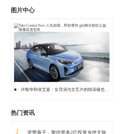
图片中心
■
许鞍华和张艾嘉：女导演与文艺片的情深缘也深
■
邻里之间
热门资讯
1
逆势落子，挚信资本2亿投资乡伴文旅