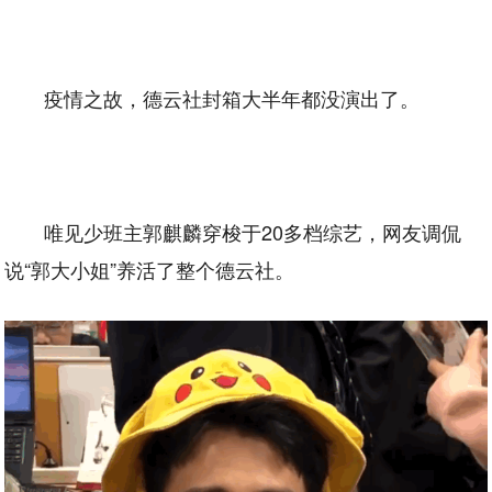
疫情之故，德云社封箱大半年都没演出了。
唯见少班主郭麒麟穿梭于20多档综艺，网友调侃
说“郭大小姐”养活了整个德云社。