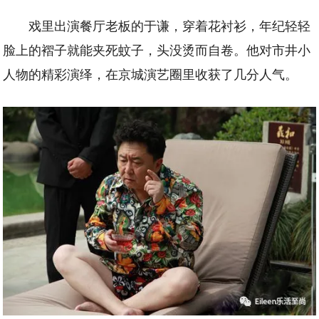
戏里出演餐厅老板的于谦，穿着花衬衫，年纪轻轻
脸上的褶子就能夹死蚊子，头没烫而自卷。他对市井小
人物的精彩演绎，在京城演艺圈里收获了几分人气。