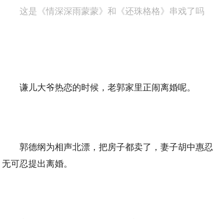
这是《情深深雨蒙蒙》和《还珠格格》串戏了吗
谦儿大爷热恋的时候，老郭家里正闹离婚呢。
郭德纲为相声北漂，把房子都卖了，妻子胡中惠忍
无可忍提出离婚。