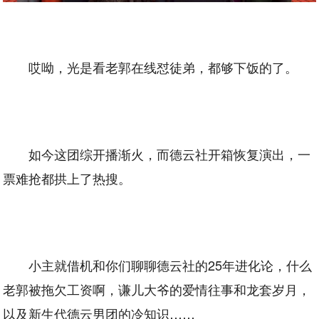
哎呦，光是看老郭在线怼徒弟，都够下饭的了。
如今这团综开播渐火，而德云社开箱恢复演出，一
票难抢都拱上了热搜。
小主就借机和你们聊聊德云社的25年进化论，什么
老郭被拖欠工资啊，谦儿大爷的爱情往事和龙套岁月，
以及新生代德云男团的冷知识……