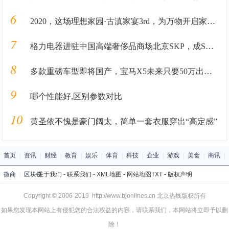
6
2020，这场理想家园·古滇家宴3rd，为万物开启家园的新篇章
7
格力电器进驻中国高端奢侈品商场北京SKP，成SKP国产家电第一品牌
8
多款重磅车型即将国产，宝马X5未来只要50万出头？
9
哪个性能好,区别参数对比
10
黄圣依不愧是豪门阔太，简单一套衣服穿出“高定感”
首页
|
资讯
|
财经
|
教育
|
娱乐
|
体育
|
科技
|
企业
|
游戏
|
美食
|
商讯
|
微商
|
区块链
关于我们
-
联系我们
-
XML地图
-
网站地图
TXT
-
版权声明
Copyright © 2006-2019 http://www.bjonlines.cn 北京热线版权所有
如果您发现本网站上有侵犯您的合法权益的内容，请联系我们，本网站将立即予以删
除！