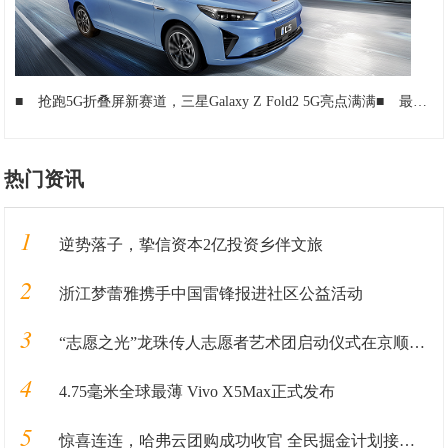
■
抢跑5G折叠屏新赛道，三星Galaxy Z Fold2 5G亮点满满
■
最强SoC+高刷，三星Galaxy Z Fold2 5G：折叠屏手机中的优等生
热门资讯
1
逆势落子，挚信资本2亿投资乡伴文旅
2
浙江梦蕾雅携手中国雷锋报进社区公益活动
3
“志愿之光”龙珠传人志愿者艺术团启动仪式在京顺利启动
4
4.75毫米全球最薄 Vivo X5Max正式发布
5
惊喜连连，哈弗云团购成功收官 全民掘金计划接踵而至