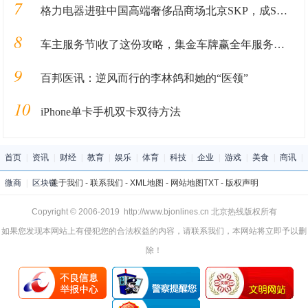
7
格力电器进驻中国高端奢侈品商场北京SKP，成SKP国产家电第一品牌
8
车主服务节|收了这份攻略，集金车牌赢全年服务免单
9
百邦医讯：逆风而行的李林鸽和她的“医领”
10
iPhone单卡手机双卡双待方法
首页
|
资讯
|
财经
|
教育
|
娱乐
|
体育
|
科技
|
企业
|
游戏
|
美食
|
商讯
|
微商
|
区块链
关于我们
-
联系我们
-
XML地图
-
网站地图
TXT
-
版权声明
Copyright © 2006-2019 http://www.bjonlines.cn 北京热线版权所有
如果您发现本网站上有侵犯您的合法权益的内容，请联系我们，本网站将立即予以删
除！