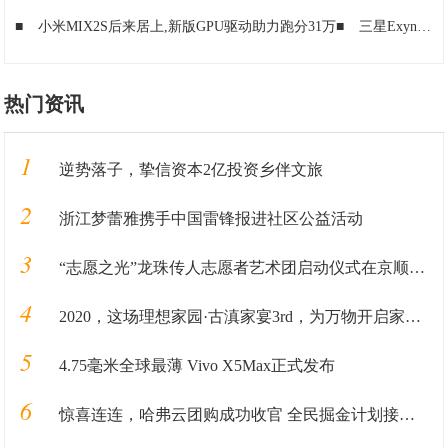
■
小米MIX2S后来居上,新版GPU驱动助力跑分31万
■
三星Exynos8890安兔兔跑分过万国行S7将不使用
热门资讯
1
逆势落子，挚信资本2亿投资乡伴文旅
2
浙江梦蕾雅携手中国雷锋报进社区公益活动
3
“志愿之光”龙珠传人志愿者艺术团启动仪式在京顺利启动
4
2020，这场理想家园·古滇家宴3rd，为万物开启家园的新篇章
5
4.75毫米全球最薄 Vivo X5Max正式发布
6
惊喜连连，哈弗云团购成功收官 全民掘金计划接踵而至