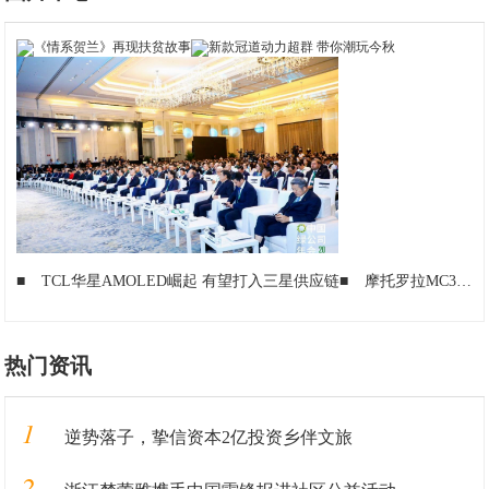
■
TCL华星AMOLED崛起 有望打入三星供应链
■
摩托罗拉MC35库存机涌现闲鱼,当年要卖6800多,报价15
热门资讯
1
逆势落子，挚信资本2亿投资乡伴文旅
2