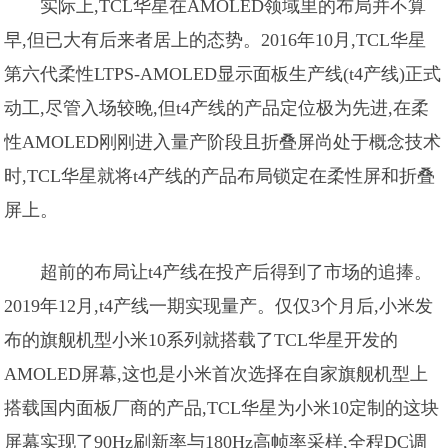
实际上,TCL华星在AMOLED领域里的布局并不算
早,但已大有后来者居上的态势。2016年10月,TCL华星
第六代柔性LTPS-AMOLED显示面板生产线(t4产线)正式
动工,尽管入场较晚,但t4产线的产品定位极为先进,在柔
性AMOLED刚刚进入量产阶段且折叠屏尚处于概念技术
时,TCL华星就将t4产线的产品布局锁定在柔性屏和折叠
屏上。
超前的布局让t4产线在投产后得到了市场的追捧。
2019年12月,t4产线一期实现量产。仅仅3个月后,小米发
布的旗舰机型小米10系列就搭载了TCL华星开发的
AMOLED屏幕,这也是小米首次选择在自家旗舰机型上
搭载国内面板厂商的产品,TCL华星为小米10定制的这块
屏幕实现了90Hz刷新率与180Hz高帧率采样,全程DC调