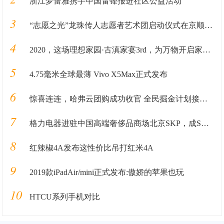
浙江梦蕾雅携手中国雷锋报进社区公益活动
3
“志愿之光”龙珠传人志愿者艺术团启动仪式在京顺利启动
4
2020，这场理想家园·古滇家宴3rd，为万物开启家园的新篇章
5
4.75毫米全球最薄 Vivo X5Max正式发布
6
惊喜连连，哈弗云团购成功收官 全民掘金计划接踵而至
7
格力电器进驻中国高端奢侈品商场北京SKP，成SKP国产家电第一品牌
8
红辣椒4A发布这性价比吊打红米4A
9
2019款iPadAir/mini正式发布:傲娇的苹果也玩
10
HTCU系列手机对比